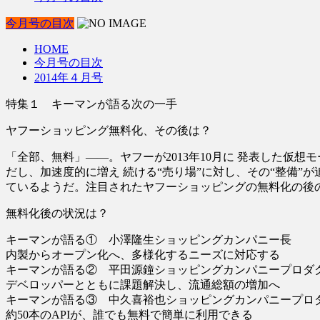
今月号の目次
HOME
今月号の目次
2014年４月号
特集１ キーマンが語る次の一手
ヤフーショッピング無料化、その後は？
「全部、無料」――。ヤフーが2013年10月に 発表した
だし、加速度的に増え 続ける“売り場”に対し、その“整備
ているようだ。注目されたヤフーショッピングの無料化の後
無料化後の状況は？
キーマンが語る① 小澤隆生ショッピングカンパニー長
内製からオープン化へ、多様化するニーズに対応する
キーマンが語る② 平田源鐘ショッピングカンパニープロダ
デベロッパーとともに課題解決し、流通総額の増加へ
キーマンが語る③ 中久喜裕也ショッピングカンパニープロ
約50本のAPIが、誰でも無料で簡単に利用できる