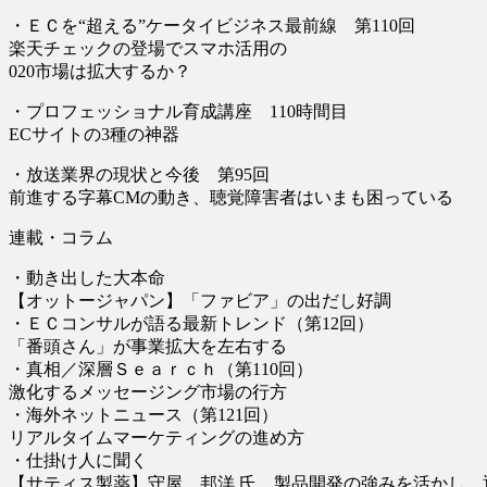
・ＥＣを“超える”ケータイビジネス最前線 第110回
楽天チェックの登場でスマホ活用の
020市場は拡大するか？
・プロフェッショナル育成講座 110時間目
ECサイトの3種の神器
・放送業界の現状と今後 第95回
前進する字幕CMの動き、聴覚障害者はいまも困っている
連載・コラム
・動き出した大本命
【オットージャパン】「ファビア」の出だし好調
・ＥＣコンサルが語る最新トレンド（第12回）
「番頭さん」が事業拡大を左右する
・真相／深層Ｓｅａｒｃｈ（第110回）
激化するメッセージング市場の行方
・海外ネットニュース（第121回）
リアルタイムマーケティングの進め方
・仕掛け人に聞く
【サティス製薬】守屋 邦洋 氏 製品開発の強みを活かし、