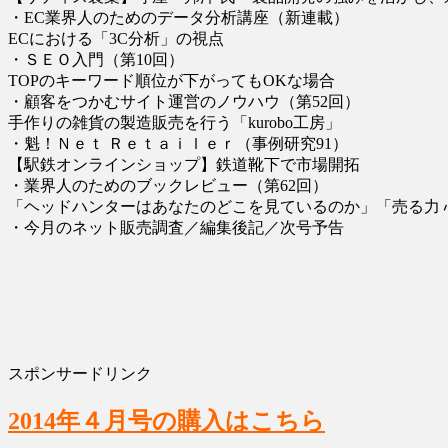
・EC業界人のためのデータ分析講座（新連載）
ECにおける「3C分析」の視点
・ＳＥＯ入門（第10回）
TOPのキーワード順位が下がってもOKな場合
・顧客をつかむサイト運営のノウハウ（第52回）
手作りの雑貨の製造販売を行う「kurobo工房」
・魁！Ｎｅｔ Ｒｅｔａｉｌｅｒ（事例研究91）
【駅鉄オンラインショップ】鉄道靴下で市場開拓
・業界人のためのブックレビュー（第62回）
「ヘッドハンターはあなたのどこを見ているのか」「売る力 
・今月のネット販売調査／編集後記／次号予告
スポンサードリンク
2014年４月号の購入はこちら