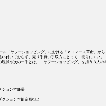
仮想モール「ヤフーショッピング」における「ｅコマース革命」か
”が追い付いておらず、売り手買い手双方にとって「売りにくい」
の現状や次の一手とは。「ヤフーショッピング」を担う３人の
クション本部長
ダクション本部企画担当