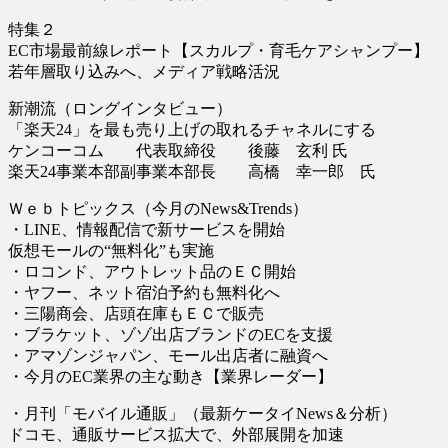
特集２
EC市場最前線レポート【スカルプ・育毛ケアシャンプー】
若年層取り込みへ、メディア戦略活況
新潮流（ロングインタビュー）
「楽天24」を最も売り上げの取れるチャネルにする
ケンコーコム 代表取締役 後藤 玄利 氏
楽天24事業本部副事業本部長 高橋 幸一郎 氏
Ｗｅｂトピックス（今月のNews&Trends）
・LINE、情報配信で新サービスを開始
仮想モールの“無料化”も実施
・ロコンド、アウトレット品のＥＣ開始
・ヤフー、ネット宿泊予約も無料化へ
・三陽商会、店頭在庫もＥＣで販売
・ブラケット、ゾゾ出店ブランドのECを支援
・アマゾンジャパン、モール出店者に融資へ
・今月のEC業界の主な動き【業界レーダー】
・月刊「モバイル通販」（最新ケータイNews＆分析）
ドコモ、通販サービス拡大で、外部展開を加速