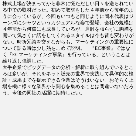
株式上場が決まってから非常に慌ただしい日々を送られてい
る中での取材だった。初めて取材をした４年前から毎年のよ
うに会っているが、今回もいつもと同じように岡本代表はジ
ーンズにシャツというカジュアルな姿で登場。会社の規模は
４年前から何倍にも成長しているが、肩肘を張らずに胸襟を
開いて気さくに話をしてくれるスタイルは今も昔も変わりが
ない。時折冗談を交えながらも、マーケティングの重要性に
ついて語る時は少し熱をこめて説明。「『EC事業』ではな
く『ECマーケティング事業』を行っている」ということは
繰り返し強調した。
大手企業でビッグデータの分析・解析に取り組んでいるとこ
ろは多いが、それをネット販売の世界で実践して具体的な検
証・成果までを提示できる企業はそうはいない。おそらく上
場を機に様々な業界から関心を集めることは間違いないだろ
う。今後の同社の活躍に期待したい。