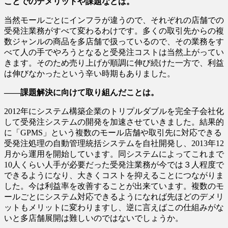
ことでのデメリットや課題などは。
当然モールごとにインフラが違うので、それぞれの店舗での
受発注業務がすべて変わるわけです。多くの取引先からの複
数ジャンルの商品を多店舗で扱っているので、その業務をす
べて人の手でやろうとなると受発注コストは当然上がってい
きます。そのため売り上げが順調に伸び続けた一方で、利益
は伸びなかったという辛い時期もありました。
――課題解決に向けて取り組んだことは。
2012年にシステム構築企業のトリプルダブルを完全子会社化
して受発注システムの開発を加速させていきました。結果的
に「GPMS」という複数のモール店舗や取引先に対応できる
受発注処理の自動管理統括システムを自社開発し、2013年12
月から運用を開始しています。同システムによってこれまで
10人くらい人手が必要だった受発注業務が今では３人程度で
できるようになり、大きくコストを抑えることにつながりま
した。今は利益率を改善することが出来ています。複数のモ
ールごとにシステム対応できるようになれば先ほどのデメリ
ットもメリットに変わりますし、逆に言えばこの仕組みがな
いと多店舗展開は難しいのではないでしょうか。