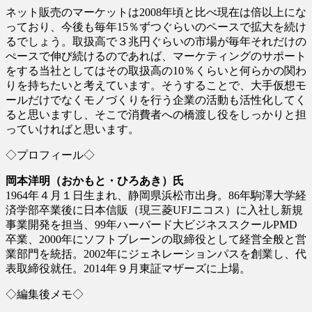
ネット販売のマーケットは2008年頃と比べ現在は倍以上にな
っており、今後も毎年15％ずつぐらいのペースで拡大を続け
るでしょう。取扱高で３兆円ぐらいの市場が毎年それだけの
ぺースで伸び続けるのであれば、マーケティングのサポート
をする当社としてはその取扱高の10％くらいと何らかの関わ
りを持ちたいと考えています。そうすることで、大手仮想モ
ールだけでなくモノづくりを行う企業の活動も活性化してく
ると思いますし、そこで消費者への橋渡し役をしっかりと担
っていければと思います。
◇プロフィール◇
岡本洋明（おかもと・ひろあき）氏
1964年４月１日生まれ、静岡県浜松市出身。86年駒澤大学経
済学部卒業後に日本信販（現三菱UFJニコス）に入社し新規
事業開発を担当、99年ハーバード大ビジネススクールPMD
卒業、2000年にソフトブレーンの取締役として経営全般と営
業部門を統括。2002年にジェネレーションパスを創業し、代
表取締役就任。2014年９月東証マザーズに上場。
◇編集後メモ◇