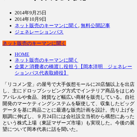
2014年9月25日
2014年10月9日
ネット販売のキーマンに聞く
,
無料公開記事
ジェネレーションパス
ネット販売のキーマンに聞く
HOME
ネット販売のキーマンに聞く
企業と消費者の橋渡し役担う【岡本洋明 ジェネレー
ションパス代表取締役】
「リコメン堂」の屋号で大手仮想モールに20店舗以上を出店
し、主にドロップシッピング方式でインテリア商品をはじめ
アパレルや食品、雑貨など幅広い商材を販売している。自社
開発のマーケティングシステムを駆使して、収集したビッグ
データを基に商品ごとに最適な販売計画を設計。売り上げを
順調に伸ばし、９月24日には会社設立当初から構想にあった
という株式上場（東証マザーズ市場）も実現した。今後の展
望について岡本代表に話を聞いた。