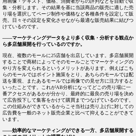
用画像・テキスト、価格、消費者からの評判などを自動で収
集・分析します。その結果を基に当該商品の販売に適した売
り場を選択してページ制作や価格など各種条件を設定して販
売。日々その設定を変化させながら最適な販売結果に結びつ
けているのです。
――マーケティングデータをより多く収集・分析する観点か
ら多店舗展開を行っているのですか。
現在、複数のモールに25店舗を出店しています。多店舗展開
することで商材によってそのモールごとでマーケティングの
やり方を変えられるというメリットがあります。例えばこち
らのモールではポイント施策をとり、あちらのモールでは配
送を重視、またあるモールでは画像での見せ方に注力すると
いったことです。これがAB分析になってどこの売り場に一
番アクセスがあるかが分かり、最終的に最良の売り場を決め
て広告投下して集客をかけて購買までつなげているのです。
この仕組みができているからこそ当社は売り上げに対しての
広告費を一般のネット販売企業と比べて抑えることができて
います。
――効率的なマーケティングができる一方、多店舗展開する