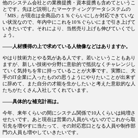
他のシステム会社との業務提携・資本提携も含めてというこ
とです。先ほど説明したマーケティングデータシステムの
「MIS」が現在は全商品の１％ぐらいにしか対応できていな
い状況なので、年内中にこれを10％ぐらいにまで引き上げて
いきたいです。それにより、当然売り上げも伸びていくでし
ょう。
――人材獲得の上で求めている人物像などはありますか。
やはり技術力とやる気がある人です。若いということもあり
ますが、新しい技術や分野に意欲的で抵抗なくチャレンジし
ていく気持ちを常に持っていることが大事です。実際に、大
手のIT企業に入ったものの思うようにやりたいことが出来ず
に辞めて、また自分の才能を生かしたいと考えた意欲的な人
たちがたくさん入社してくれています。
――具体的な補充計画は。
今年、来年くらいの間にシステム関係で10人くらいは純増さ
せたいです。あと現在は営業の人員がいないのでこれから取
引先を増やすに当たって、その対応窓口となる人員や制作部
門の人員も増やしていきたいです。