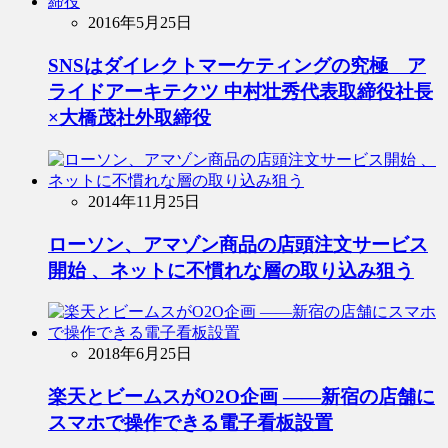
2016年5月25日
SNSはダイレクトマーケティングの究極 ア
ライドアーキテクツ 中村壮秀代表取締役社長
×大橋茂社外取締役
2014年11月25日
ローソン、アマゾン商品の店頭注文サービス
開始 、ネットに不慣れな層の取り込み狙う
2018年6月25日
楽天とビームスがO2O企画 ――新宿の店舗に
スマホで操作できる電子看板設置