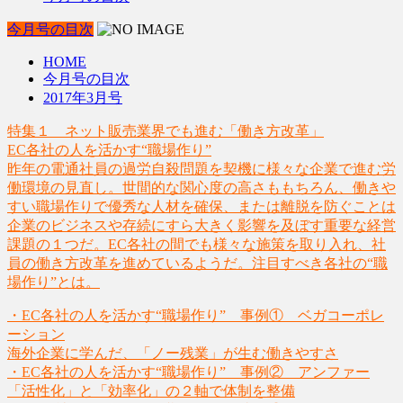
今月号の目次
HOME
今月号の目次
2017年3月号
特集１ ネット販売業界でも進む「働き方改革」
EC各社の人を活かす“職場作り”
昨年の電通社員の過労自殺問題を契機に様々な企業で進む労
働環境の見直し。世間的な関心度の高さももちろん、働きや
すい職場作りで優秀な人材を確保、または離脱を防ぐことは
企業のビジネスや存続にすら大きく影響を及ぼす重要な経営
課題の１つだ。EC各社の間でも様々な施策を取り入れ、社
員の働き方改革を進めているようだ。注目すべき各社の“職
場作り”とは。
・EC各社の人を活かす“職場作り” 事例① ベガコーポレ
ーション
海外企業に学んだ、「ノー残業」が生む働きやすさ
・EC各社の人を活かす“職場作り” 事例② アンファー
「活性化」と「効率化」の２軸で体制を整備