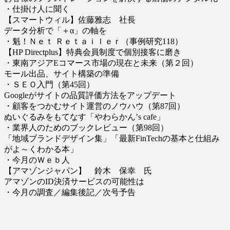
・仕掛け人に聞く
【スマートウィル】佐藤雅志 社長
データ分析で「＋α」の軸を
・魁！Ｎｅｔ Ｒｅｔａｉｌｅｒ（事例研究118）
【HP Directplus】特典会員制度で個別接客に磨き
・東南アジアEコマース市場の現在と未来（第２回）
モール出品、サイト構築の準備
・ＳＥＯ入門（第45回）
Googleがサイトの品質評価方法をアップデート
・顧客をつかむサイト運営のノウハウ（第87回）
ぬいぐるみをもてなす「やわらかん’s cafe」
・業界人のためのブックレビュー（第98回）
「地域ブランドデザイン集」「最新FinTechの基本と仕組み
がよ～くわかる本」
・今月のＷｅｂ人
【アマゾンジャパン】 鈴木 保幸 氏
アマゾンのID決済サービスの可能性は
・今月の調査／編集後記／次号予告