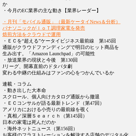
か
・今月のEC業界の主な動き【業界レーダー】
・月刊「モバイル通販」（最新ケータイNews＆分析）
パナソニックがＩｏＴ調理家電を発売
焙煎方法をクラウドで運用
・ＥＣを“超える”ケータイビジネス最前線 第145回
通販がクラウドファンディングで明日のヒット商品を
生み出す。「Amazon Launchpad」の可能性
・放送業界の現状と今後 第130回
Jリーグ、開幕直前のドタバタ劇
変わる中継の仕組みはファンの心をつかんでいるか
連載・コラム
・動き出した大本命
スクロール、個人向けカタログ通販から撤退
・ＥＣコンサルが語る最新トレンド（第47回）
アメリカにおける小売りの最前線を覗く
・真相／深層Ｓｅａｒｃｈ（第145回）
日本の家電は死んだのか
・海外ネットニュース（第156回）
お客様のフラストレーションを解決する店舗のデジタル化