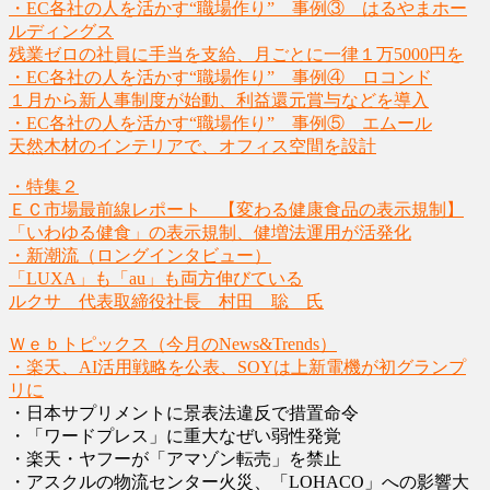
・EC各社の人を活かす“職場作り” 事例③ はるやまホー
ルディングス
残業ゼロの社員に手当を支給、月ごとに一律１万5000円を
・EC各社の人を活かす“職場作り” 事例④ ロコンド
１月から新人事制度が始動、利益還元賞与などを導入
・EC各社の人を活かす“職場作り” 事例⑤ エムール
天然木材のインテリアで、オフィス空間を設計
・特集２
ＥＣ市場最前線レポート 【変わる健康食品の表示規制】
「いわゆる健食」の表示規制、健増法運用が活発化
・新潮流（ロングインタビュー）
「LUXA」も「au」も両方伸びている
ルクサ 代表取締役社長 村田 聡 氏
Ｗｅｂトピックス（今月のNews&Trends）
・楽天、AI活用戦略を公表、SOYは上新電機が初グランプ
リに
・日本サプリメントに景表法違反で措置命令
・「ワードプレス」に重大なぜい弱性発覚
・楽天・ヤフーが「アマゾン転売」を禁止
・アスクルの物流センター火災、「LOHACO」への影響大