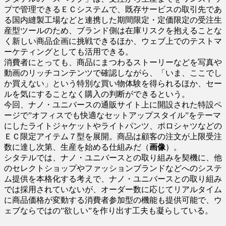
プで管理できるＥＣシステムで、既存サービスの取引先であ
る国内縫製工場などと連携した期間限定・定価限定の受注生
産型ツールのため、ブランド側は在庫リスクを抱えることな
く新しい商品企画に挑戦できるほか、ウェブ上でのテストマ
ーケティングとしても活用できる。
消費者にとっても、商品にまつわるストーリーなどを写真や
動画のリッチコンテンツで確認しながら、「いま、ここでし
か買えない」という特別な買い物体験を得られるほか、セー
ルを気にすることなく購入の判断ができるという。
今回、ナノ・ユニバースの通販サイト上に開設された特設ペ
ージで”オフィスでも快適なセットアップスタイル”をテーマ
にしたライトジャケットやライトパンツ、ポロシャツなどの
ＥＣ限定アイテム７型を展開。商品は顧客の注文が上限受注
数に達し次第、生産を始める仕組みだ（
画像
）。
シタテルでは、ナノ・ユニバースとの取り組みを契機に、他
のセレクトショップやファッションブランドなどへのシステ
ム提供を本格化する考えで、ナノ・ユニバースとの取り組み
では採用されていないが、オーダー数に応じてリアルタイム
に商品価格が変動する消費者参加型の機能も提供可能で、ウ
ェブならではの”欲しい”を作り出す工夫も凝らしている。