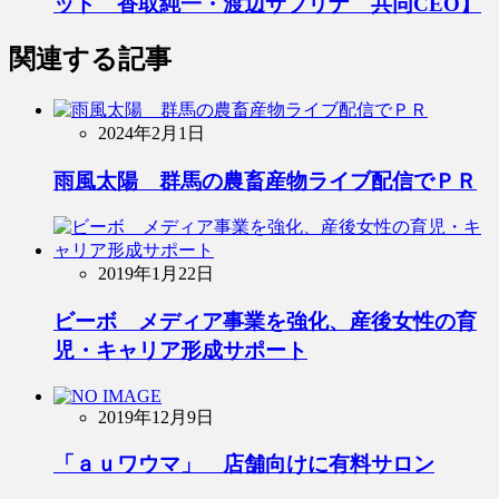
ッド 香取純一・渡辺サブリナ 共同CEO】
関連する記事
2024年2月1日
雨風太陽 群馬の農畜産物ライブ配信でＰＲ
2019年1月22日
ビーボ メディア事業を強化、産後女性の育
児・キャリア形成サポート
2019年12月9日
「ａｕワウマ」 店舗向けに有料サロン