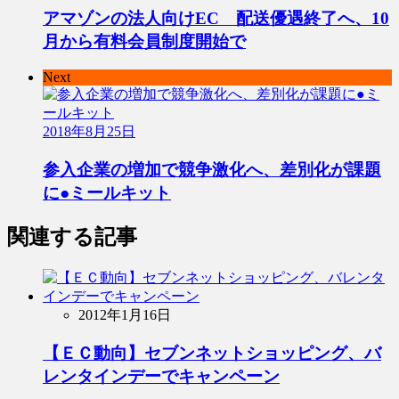
アマゾンの法人向けEC 配送優遇終了へ、10
月から有料会員制度開始で
Next
2018年8月25日
参入企業の増加で競争激化へ、差別化が課題
に●ミールキット
関連する記事
2012年1月16日
【ＥＣ動向】セブンネットショッピング、バ
レンタインデーでキャンペーン