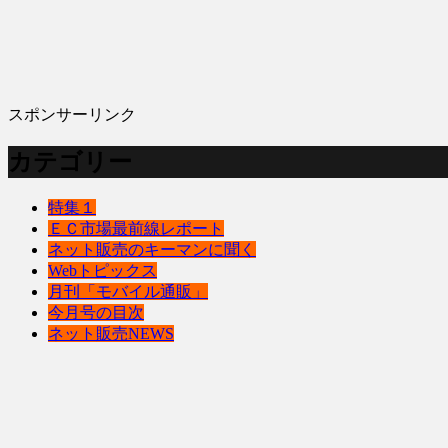
スポンサーリンク
カテゴリー
特集１
ＥＣ市場最前線レポート
ネット販売のキーマンに聞く
Webトピックス
月刊「モバイル通販」
今月号の目次
ネット販売NEWS