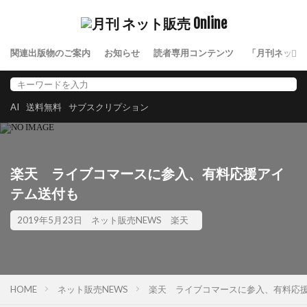
関連出版物のご案内
お知らせ
読者専用コンテンツ
「月刊ネット
AI
送料無料
サブスクリプション
楽天 ライブコマースに参入、有料応援アイ
テム送付も
2019年5月23日
ネット販売NEWS
楽天
HOME
ネット販売NEWS
楽天 ライブコマースに参入、有料応