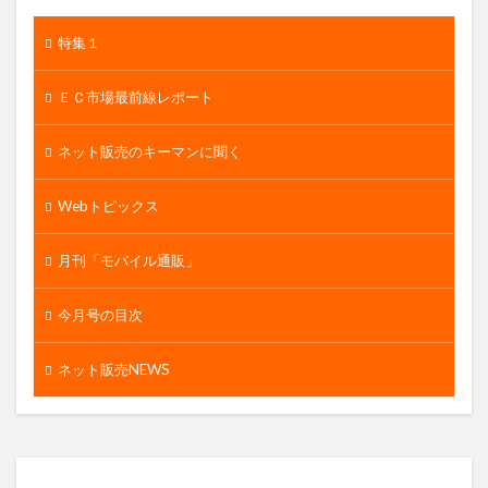
特集１
ＥＣ市場最前線レポート
ネット販売のキーマンに聞く
Webトピックス
月刊「モバイル通販」
今月号の目次
ネット販売NEWS