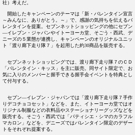
社）考えだ。
開始したキャンペーンのテーマは「新・バレンタイン宣言
～みんなに、ありがとう。～」で、感謝の気持ちを伝えるバ
レンタインを提案。セブンネットショッピングの他にセブン
―イレブン・ジャパンやイトーヨーカ堂、そごう・西武、デ
ニーズの５業態が連携し、キャンペーンのオリジナルユニッ
ト「渡り廊下走り隊７」を起用した約30商品を販売する。
セブンネットショッピングでは、渡り廊下走り隊７のＣＤ
「バレンタイン・キッス」を主に販売。同サイト限定で、お
気に入りのメンバーと握手できる握手会イベントを特典とし
て付与する。
セブン―イレブン・ジャパンでは「渡り廊下走り隊７手作
りデコチョコセット」などを、また、イトーヨーカ堂ではオ
リジナル制服などの衣料品やステーショナリーグッズなどを
販売する。そごう・西武では「パティシエ・シマのカラフル
マカロン」などを、デニーズではバレンタイン限定のデザー
トをそれぞれ提案する。