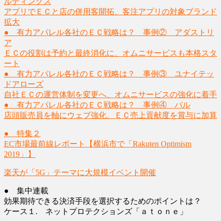
ルディングス
アプリでＥＣと店の併用客開拓、客注アプリの対象ブランド
拡大
● 有力アパレル各社のＥＣ戦略は？ 事例② アダストリ
ア
ＥＣの役割は予約と最終消化に、オムニサービスも本格スタ
ート
● 有力アパレル各社のＥＣ戦略は？ 事例③ ユナイテッ
ドアローズ
自社ＥＣの運営体制を変更へ、オムニサービスの強化に着手
● 有力アパレル各社のＥＣ戦略は？ 事例④ パル
店頭販売員を軸にウェブ強化、ＥＣ売上貢献度を賞与に加算
● 特集２
EC市場最前線レポート【横浜市で「Rakuten Optimism
2019」】
楽天が「5G」テーマに大規模イベント開催
● 集中連載
効果期待できる決済手段を選択するためのポイントは？
ケース１. ネットプロテクションズ「ａｔｏｎｅ」