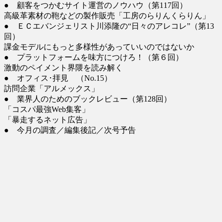
● 顧客をつかむサイト運営のノウハウ（第117回）
高級革素材の鞄などの製作販売「工房のらりんくらりん」
● ＥＣエバンジェリスト川添隆の“日々のアレコレ”（第13
回）
課金モデルにもっと多様性があっていいのではないか
● プラットフォームを味方につけろ！（第６回）
激動のペイメント界隈を読み解く
● オフィス･拝見 （No.15）
訪問企業「アルメックス」
● 業界人のためのブックレビュー（第128回）
「コスパ最強Web集客」
「暴走するネット広告」
● 今月の調査／編集後記／次号予告