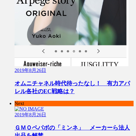
2019年8月26日
オムニチャネル時代待ったなし！ 有力アパ
レル各社のEC戦略は？
Next
2019年8月26日
ＧＭＯペパボの「ミンネ」 メーカーら法人
出品を解禁