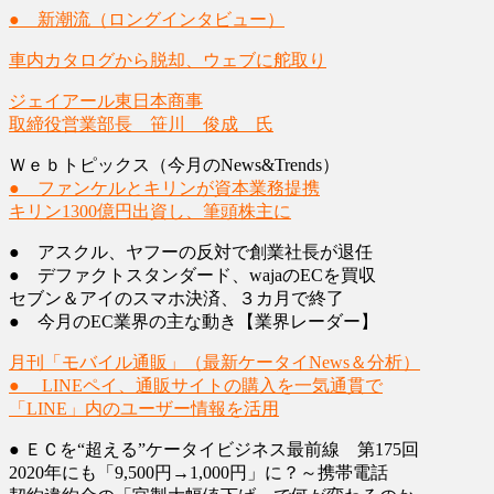
● 新潮流（ロングインタビュー）
車内カタログから脱却、ウェブに舵取り
ジェイアール東日本商事
取締役営業部長 笹川 俊成 氏
Ｗｅｂトピックス（今月のNews&Trends）
● ファンケルとキリンが資本業務提携
キリン1300億円出資し、筆頭株主に
● アスクル、ヤフーの反対で創業社長が退任
● デファクトスタンダード、wajaのECを買収
セブン＆アイのスマホ決済、３カ月で終了
● 今月のEC業界の主な動き【業界レーダー】
月刊「モバイル通販」（最新ケータイNews＆分析）
● LINEペイ、通販サイトの購入を一気通貫で
「LINE」内のユーザー情報を活用
● ＥＣを“超える”ケータイビジネス最前線 第175回
2020年にも「9,500円→1,000円」に？～携帯電話