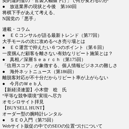
契約違約金の「官製大幅値下げ」で何が変わるのか
● 放送業界の現状と今後 第160回
将棋下手があえて考える、
N国党の「悪手」
連載・コラム
● ＥＣコンサルが語る最新トレンド（第77回）
大手モールの次に攻めるべき売り場とは
● ＥＣ運営で抑えたい６つのポイント（第６回）
一度掴んだ顧客を離さない有効なリピート施策とは？
● 真相／深層Ｓｅａｒｃｈ（第175回）
「信用スコア」が象徴する、個人情報ビジネスの難しさ
● 海外ネットニュース（第186回）
離脱客対応が不十分だからリピート率が上がらない
● 今月のＷｅｂ人
【新経済連盟】小木曽 稔 氏
“平等な競争環境”実現へ尽力
オモシロサイト拝見
【BUYSELL HUNT】
オーダー型の腕時計レンタル
● ＳＥＯ入門（第75回）
Webサイト販促の中でのSEOの位置づけについて