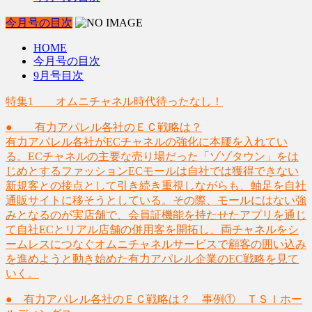
今月号の目次
HOME
今月号の目次
9月号目次
特集1 オムニチャネル時代待ったなし！
● 有力アパレル各社のＥＣ戦略は？
有力アパレル各社がECチャネルの強化に本腰を入れてい
る。ECチャネルの主要な売り場だった「ゾゾタウン」をは
じめとするファッションECモールは自社では獲得できない
新規客との接点として引き続き重視しながらも、軸足を自社
通販サイトに移そうとしている。その際、モールにはない強
みとなるのが実店舗で、会員証機能を持たせたアプリを通じ
て自社ECとリアル店舗の併用客を開拓し、両チャネルをシ
ームレスにつなぐオムニチャネルサービスで顧客の囲い込み
を進めようと動き始めた有力アパレル企業のEC戦略を見て
いく。
● 有力アパレル各社のＥＣ戦略は？ 事例① ＴＳＩホー