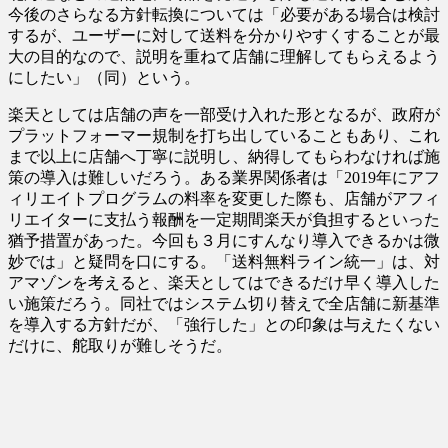
今後のさらなる方針転換については「必要がある場合は検討
するが、ユーザーに対して送料を分かりやすくすることが最
大の目的なので、説明を重ねて店舗に理解してもらえるよう
にしたい」（同）という。
楽天としては店舗の声を一部受け入れた形となるが、政府が
プラットフォーマー規制を打ち出していることもあり、これ
まで以上に店舗へ丁寧に説明し、納得してもらわなければ施
策の導入は難しいだろう。ある業界関係者は「2019年にアフ
ィリエイトプログラムの料率を変更した際も、店舗がアフィ
リエイターに支払う報酬を一定期間楽天が負担するといった
猶予措置があった。今回も３月にすんなり導入できるかは微
妙では」と疑問を口にする。「送料無料ライン統一」は、対
アマゾンを考えると、楽天としてはできるだけ早く導入した
い施策だろう。同社ではシステム切り替えで全店舗に新基準
を導入する方針だが、「強行した」との印象は与えたくない
だけに、舵取りが難しそうだ。