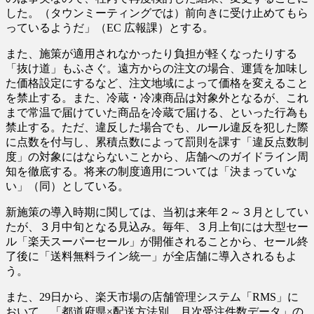
した。（タウンミーティングでは）前向きに受け止めてもら
っているようだ」（EC 広報課）とする。
また、施策が適用されなかったり負担が軽くなったりする
「抜け道」もふさぐ。遠方からの注文の場合、運賃を加味し
た価格設定にするなど、注文地域によって価格を変えること
を禁止する。また、冷蔵・冷凍商品は対象外となるが、これ
まで常温で届けていた商品を冷蔵で届ける、といった行為も
禁止する。ただ、違反した場合でも、ルール違反を犯した際
に点数を付与し、累積点数によって罰則を課す「違反点数制
度」の対象にはならないことから、店舗へのガイドライン周
知を徹底する。将来の制度適用については「決まっていな
い」（同）としている。
新施策の導入時期に関しては、当初は来年２～３月としてい
たが、３月中旬となる見込み。毎年、３月上旬には大型セー
ル「楽天スーパーセール」が開催されることから、セール終
了後に「送料無料ライン統一」が全店舗に導入されるもよ
う。
また、29日から、楽天市場の店舗管理システム「RMS」に
おいて、「都道府県×配送方法別 月次受注件数データ」の