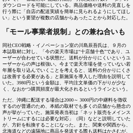
ダウンロードを可能にしている。商品価格や送料の見直しを
行う際に「自店の配送実績を簡単に見られるようにしてほし
い」という要望が複数の店舗からあったことから対応した。
「モール事業者規制」との兼ね合いも
同社CEO戦略・イノベーション室の川島辰吾氏は、９月の
本誌取材に対し、「今の楽天市場は“十店舗十色”であり、ユ
ーザーが合わせている状態だ。送料が分かりにくいというユ
ーザーからの声は根強い。今まで楽天市場を使っていない若
年層を取り込んでいくことを考えると、送料の分かりにくさ
は改善する必要がある」と新施策を導入した理由を説明して
いた。3980円という金額は、平均注文単価の下がりが少な
く、なおかつ購買頻度が最大化されるというラインという。
ただ、沖縄に配送する場合は2000～ 3000円の中継料を徴収
するのが普通のため、本紙の取材でも多くの店舗から懸念の
声が挙がっていた。施策発表当初は「ネット販売をメインス
トリームにするには必要な対応」（同）などと説明していた
が、方針を転換することになった。また、関東や関西から、
北海道などの遠隔地に商品を発送する際も送料はかさむが、