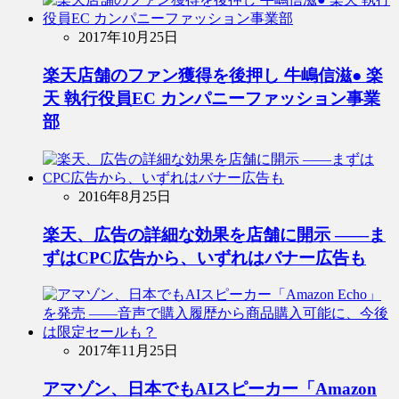
2017年10月25日
楽天店舗のファン獲得を後押し 牛嶋信滋● 楽
天 執行役員EC カンパニーファッション事業
部
2016年8月25日
楽天、広告の詳細な効果を店舗に開示 ――ま
ずはCPC広告から、いずれはバナー広告も
2017年11月25日
アマゾン、日本でもAIスピーカー「Amazon