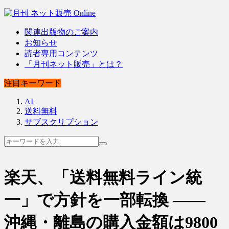
関連出版物のご案内
お知らせ
読者専用コンテンツ
「月刊ネット販売」とは？
注目キーワード
AI
送料無料
サブスクリプション
楽天、「送料無料ライン統
一」で方針を一部転換 ――
沖縄・離島の購入金額は9800