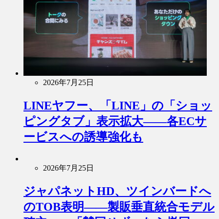
2026年7月25日
LINEヤフー、「LINE」の「ショッ
ピングタブ」表示拡大――各ECサ
ービスへの誘導強化も
2026年7月25日
ジャパネットHD、ツインバードへ
のTOB表明――製販垂直統合モデル