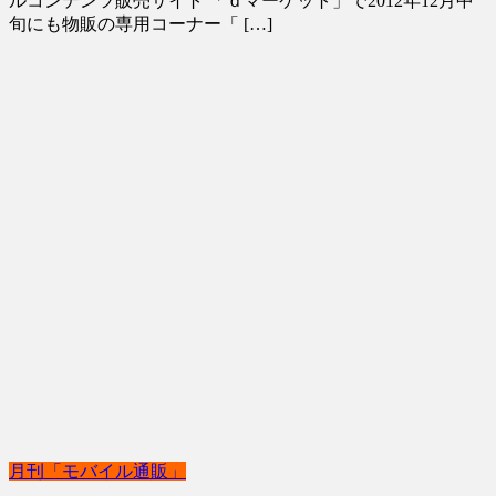
ルコンテンツ販売サイト 「ｄマーケット」で2012年12月中
旬にも物販の専用コーナー「 […]
月刊「モバイル通販」