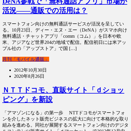
DeNA参戦で「無料通話アプリ」市場が
活況――通販での活用は？
スマートフォン向けの無料通話サービスが活況を呈してい
る。10月23日、ディー・エヌ・エー（DeNA）がスマホ向け
無料通話・チャットアプリ「comm（コム）」を日本や欧
米、アジアなど世界204の地域で配信。配信初日には米アッ
プル社の「アップストア」で国 […]
月刊「モバイル通販」
2012年10月30日
2020年8月26日
ＮＴＴドコモ、直販サイト「ｄショッ
ピング」を新設
「アマゾンになる」の第一歩 NTTドコモがスマートフォ
ンを介したネット販売ビジネスの拡大に向けて本格的な取り
組みを進める。同社が展開するスマートフォン向けのデジタ