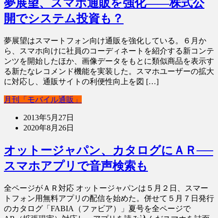
夢展望、スマホ通販を強化――株式公
開でシステム投資も？
夢展望はスマートフォン向け通販を強化している。６月か
ら、スマホ向けに社員のコーディネートを紹介する新コンテ
ンツを開始したほか、画像データをもとに類似商品を表示す
る新たなレコメンド機能を実装した。スマホユーザーの拡大
に対応し、通販サイトの利便性向上を図 […]
月刊「モバイル通販」
2013年5月27日
2020年8月26日
オットージャパン、カタログにＡＲ──
スマホアプリで音声検索も
全ページがＡＲ対応 オットージャパンは５月２日、スマー
トフォン用無料アプリの配信を始めた。併せて５月７日発行
のカタログ「FABIA（ファビア）」夏号を全ページで