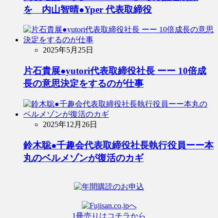
を 内山智晴●Yper 代表取締役
2025年5月25日
片石貴展●yutori代表取締役社長 ーー 10倍成
長の意思決定をするのが仕事
2025年12月26日
鈴木聡●千趣会代表取締役社長執行役員ーー本
丸のベルメゾンが復活のカギ
1冊売りはコチラから