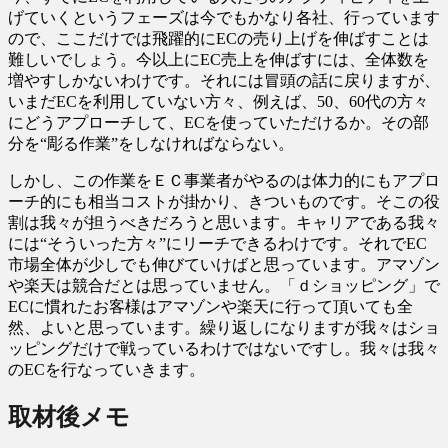
げていくというフェーズは今でもかなり各社、行っています
ので、ここだけでは飛躍的にECの売り上げを伸ばすことは
難しいでしょう。今以上にEC売上を伸ばすには、全体数を
増やすしかないわけです。それには冒頭の話に戻りますが、
いまだECを利用していない方々、例えば、50、60代の方々
にどうアプローチして、ECを使っていただけるか。その部
分を“彫る作業”をしなければならない。
しかし、この作業をＥＣ事業者がやるのは体力的にもアプロ
ーチ的にも相当コストが掛かり、きついものです。そこの役
割は我々が担うべきだろうと思います。キャリアである我々
には“そういった方々”にリーチできるわけです。それでEC
市場全体が少しでも伸びていけばと思っています。アマゾン
や楽天は競合だとは思っていません。「ｄショッピング」で
ECに慣れたお客様はアマゾンや楽天に行って頂いても全
然、よいと思っています。繰り返しになりますが我々はショ
ッピングだけで戦っているわけではないですし。我々は我々
のECを行なっていきます。
取材後メモ