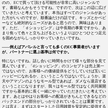
のの、ECで買って頂ける可能性が非常に高いジャンルで
す。書籍なんかもそうですね。ですので、次はこの辺に広げ
ていきたいと考えています。本当はすべてのジャンルがあっ
た方がいいのですが、順番論だけの話です。キッズとかベビ
ーなども絶対的なニーズがあると思うので、興味はありま
す。ただ、「ｄショッピング」は中長期の事業ですから、あ
まり焦って色々と立ち上げるというよりはひとつひとつ足元
を固めながらしっかりやっていきたいですね。
――例えばアパレルと言っても多くのEC事業者がいます
が、パートナーに選ぶ基準は何ですか。
特にないですね。話し合いに時間をかけて様々な部分を見て
選んでいます。「dショッピング」のコンセプトは売上第一
ではないので、お客様への価値提供をどうしていけば互いに
ハッピーになれるか、というところではないでしょうか。楽
天やアマゾンのようなモール型であれば、ダメなら退店する
ということになりますが、我々はモール型ではなく共同展開
ですから基本的に長く一緒にやっていただきたいと考えてい
ます。あとはやはりお客様への配送がきちんとできるなどの
バックエンドの部分がしっかりされていることは重要です。
とは言え、まずはスタートした日用雑貨を安定的に提供する