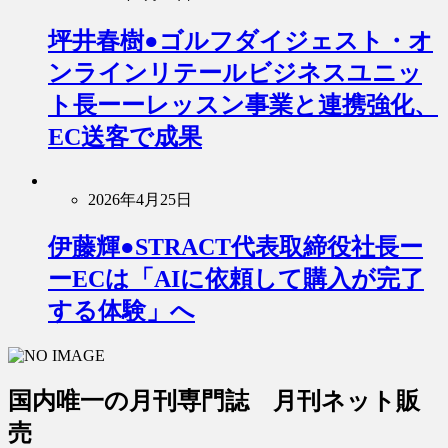
坪井春樹●ゴルフダイジェスト・オ
ンラインリテールビジネスユニッ
ト長ーーレッスン事業と連携強化、
EC送客で成果
2026年4月25日
伊藤輝●STRACT代表取締役社長ー
ーECは「AIに依頼して購入が完了
する体験」へ
国内唯一の月刊専門誌 月刊ネット販
売