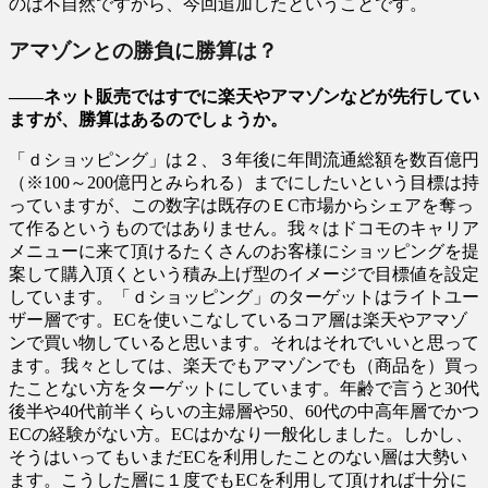
のは不自然ですから、今回追加したということです。
アマゾンとの勝負に勝算は？
――ネット販売ではすでに楽天やアマゾンなどが先行してい
ますが、勝算はあるのでしょうか。
「ｄショッピング」は２、３年後に年間流通総額を数百億円
（※100～200億円とみられる）までにしたいという目標は持
っていますが、この数字は既存のＥC市場からシェアを奪っ
て作るというものではありません。我々はドコモのキャリア
メニューに来て頂けるたくさんのお客様にショッピングを提
案して購入頂くという積み上げ型のイメージで目標値を設定
しています。「ｄショッピング」のターゲットはライトユー
ザー層です。ECを使いこなしているコア層は楽天やアマゾ
ンで買い物していると思います。それはそれでいいと思って
ます。我々としては、楽天でもアマゾンでも（商品を）買っ
たことない方をターゲットにしています。年齢で言うと30代
後半や40代前半くらいの主婦層や50、60代の中高年層でかつ
ECの経験がない方。ECはかなり一般化しました。しかし、
そうはいってもいまだECを利用したことのない層は大勢い
ます。こうした層に１度でもECを利用して頂ければ十分に