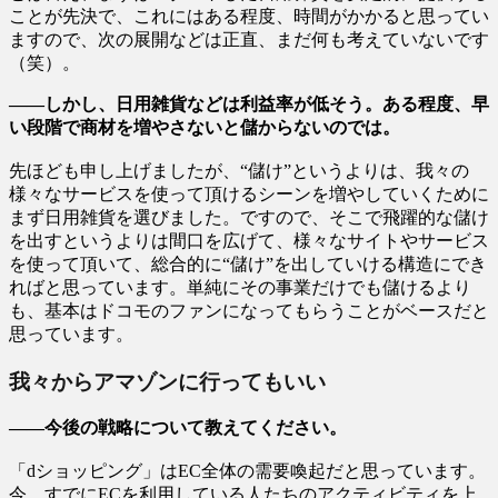
ことが先決で、これにはある程度、時間がかかると思ってい
ますので、次の展開などは正直、まだ何も考えていないです
（笑）。
――しかし、日用雑貨などは利益率が低そう。ある程度、早
い段階で商材を増やさないと儲からないのでは。
先ほども申し上げましたが、“儲け”というよりは、我々の
様々なサービスを使って頂けるシーンを増やしていくために
まず日用雑貨を選びました。ですので、そこで飛躍的な儲け
を出すというよりは間口を広げて、様々なサイトやサービス
を使って頂いて、総合的に“儲け”を出していける構造にでき
ればと思っています。単純にその事業だけでも儲けるより
も、基本はドコモのファンになってもらうことがベースだと
思っています。
我々からアマゾンに行ってもいい
――今後の戦略について教えてください。
「dショッピング」はEC全体の需要喚起だと思っています。
今、すでにECを利用している人たちのアクティビティを上