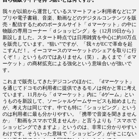
我々が以前から運営しているスマートフォン利用者などにア
プリや電子書籍、音楽、動画などのデジタルコンテンツを販
売・配信するためのポータルサイト「ｄマーケット」の中に
物販の専用コーナー「ｄショッピング」を（12月19日から）
新設しました。スタート時点では日用雑貨を中心に約10万点
を販売しています。“狙い”ですが、「我々がECで革命を起
こすんだ！。イーコマースのマーケットのシェアを取りに行
くぞ！」というものではありません（笑）。あくまで「ｄマ
ーケット」の商材拡充による強化という意味合いが強いで
す。
これまで販売してきたデジコンのほかに、「dマーケット」
を通じてドコモの利用者に提供できるモノは何かと常に考え
ています。11月から「ｄマーケット」内に「dゲーム」とい
うものを新設して、ソーシャルゲームサービスも始めました
が、考え方は同じです。中でも特に「ショッピング」という
のは利用者に最も分かりやすい。「携帯で音楽を聞きません
か」「動画をスマホで見ませんか」と言うよりも「スマホで
ショッピングできますよ」というのは、非常に分かりやすい
わけです。そういった意味で「ショッピング」がそこにない