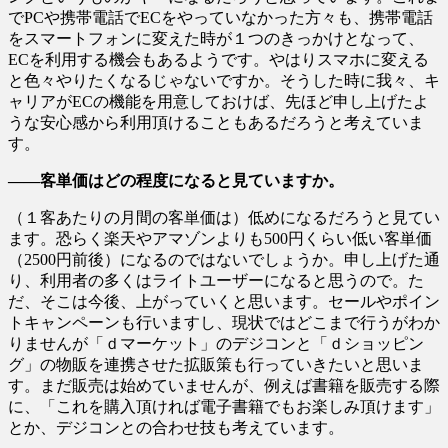
でPCや携帯電話でECをやっていなかった方々も、携帯電話
をスマートフォンに変えた時が１つのきっかけとなって、
ECを利用する機会もあるようです。やはりスマホに変える
と色々やりたくなるじゃないですか。そうした時に我々、キ
ャリアがECの機能を用意しておけば、先ほど申し上げたよ
うな安心感から利用頂けることもあるだろうと考えていま
す。
――客単価はどの程度になると見ていますか。
（１客あたりの月間の客単価は）低めになるだろうと見てい
ます。恐らく楽天やアマゾンよりも500円くらい低い客単価
（2500円前後）になるのではないでしょうか。申し上げた通
り、利用者の多くはライトユーザーになると思うので。た
だ、そこは今後、上がっていくと思います。セールやポイン
トキャンペーンも行いますし、現状ではどこまで行うがわか
りませんが「ｄマーケット」のデジコンと「ｄショッピン
グ」の物販を連携させた拡販策も行っていきたいと思いま
す。まだ販売は始めていませんが、例えば書籍を販売する際
に、「これを購入頂ければ電子書籍でもお楽しみ頂けます」
とか、デジコンとの合わせ技も考えています。