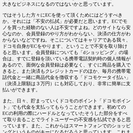
大きなビジネスになるのではないかと思っています。
ではそうした方々にECを使って頂くためにはどうすべき
か。それには「不安の払拭」が必要だと思います。ECでモ
ノを買った経験のない人は不安ですよね。どのサイトなら安
心なのか、会員登録のやり方がわからない、決済の仕方がわ
からないなどですね。そこについてはキャリアである我々、
ドコモ自身がECをやります、ということで不安を取り除け
ると思います。会員登録についても「dショッピング」の場
合は、すでに登録を頂いている携帯電話契約時の個人情報が
あるので、面倒な会員登録は必要なく、すぐに商品を購入で
きると。また決済もクレジットカードのほか、毎月の携帯電
話代金と一緒に商品代金を徴収する「ドコモケータイ払い」
（決済上限額は３万円）にも対応しており、非常に簡単に支
払いができます。
また、日々、貯まっていくドコモのポイント「ドコモポイン
ト」でも代金を支払ってもらうことができます。初めての
ECの利用の際にハードルとなっていたそうした部分をすべ
て取り去ることでライトユーザーの不安感を払拭できると思
っています。また、これからはスマートフォンでのショッピ
ングというものがキーになるだろうと思っています。これま