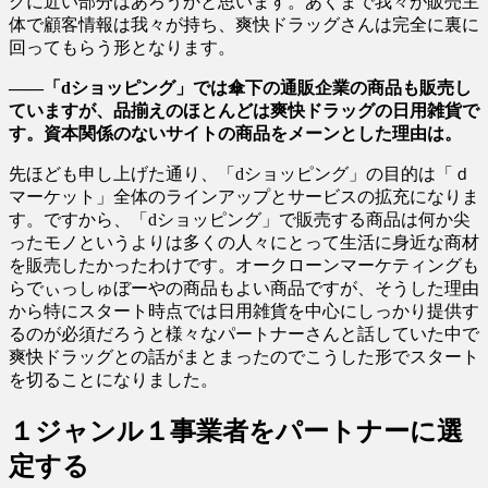
グに近い部分はあろうかと思います。あくまで我々が販売主
体で顧客情報は我々が持ち、爽快ドラッグさんは完全に裏に
回ってもらう形となります。
――「dショッピング」では傘下の通販企業の商品も販売し
ていますが、品揃えのほとんどは爽快ドラッグの日用雑貨で
す。資本関係のないサイトの商品をメーンとした理由は。
先ほども申し上げた通り、「dショッピング」の目的は「ｄ
マーケット」全体のラインアップとサービスの拡充になりま
す。ですから、「dショッピング」で販売する商品は何か尖
ったモノというよりは多くの人々にとって生活に身近な商材
を販売したかったわけです。オークローンマーケティングも
らでぃっしゅぼーやの商品もよい商品ですが、そうした理由
から特にスタート時点では日用雑貨を中心にしっかり提供す
るのが必須だろうと様々なパートナーさんと話していた中で
爽快ドラッグとの話がまとまったのでこうした形でスタート
を切ることになりました。
１ジャンル１事業者をパートナーに選
定する