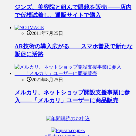
ジンズ、美容院と組んで眼鏡を販売 ――店内
で仮想試着し、通販サイトで購入
2011年7月25日
AR技術の導入広がる――スマホ普及で新たな
販促に活路
2021年8月25日
メルカリ、ネットショップ開設支援事業に参
入――「メルカリ」ユーザーに商品販売