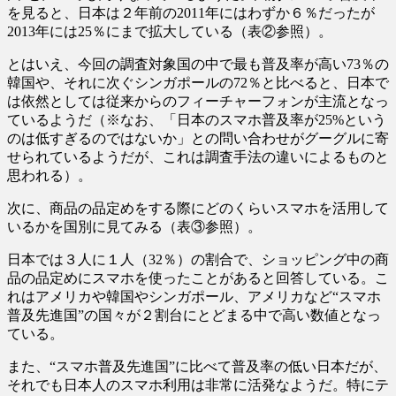
を見ると、日本は２年前の2011年にはわずか６％だったが
2013年には25％にまで拡大している（表②参照）。
とはいえ、今回の調査対象国の中で最も普及率が高い73％の
韓国や、それに次ぐシンガポールの72％と比べると、日本で
は依然としては従来からのフィーチャーフォンが主流となっ
ているようだ（※なお、「日本のスマホ普及率が25%という
のは低すぎるのではないか」との問い合わせがグーグルに寄
せられているようだが、これは調査手法の違いによるものと
思われる）。
次に、商品の品定めをする際にどのくらいスマホを活用して
いるかを国別に見てみる（表③参照）。
日本では３人に１人（32％）の割合で、ショッピング中の商
品の品定めにスマホを使ったことがあると回答している。こ
れはアメリカや韓国やシンガポール、アメリカなど“スマホ
普及先進国”の国々が２割台にとどまる中で高い数値となっ
ている。
また、“スマホ普及先進国”に比べて普及率の低い日本だが、
それでも日本人のスマホ利用は非常に活発なようだ。特にテ