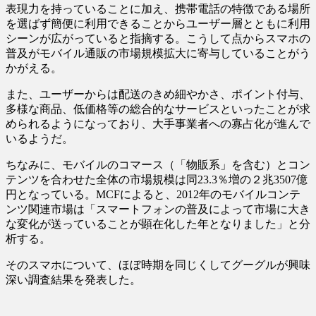
表現力を持っていることに加え、携帯電話の特徴である場所
を選ばず簡便に利用できることからユーザー層とともに利用
シーンが広がっていると指摘する。こうして点からスマホの
普及がモバイル通販の市場規模拡大に寄与していることがう
かがえる。
また、ユーザーからは配送のきめ細やかさ、ポイント付与、
多様な商品、低価格等の総合的なサービスといったことが求
められるようになっており、大手事業者への寡占化が進んで
いるようだ。
ちなみに、モバイルのコマース（「物販系」を含む）とコン
テンツを合わせた全体の市場規模は同23.3％増の２兆3507億
円となっている。MCFによると、2012年のモバイルコンテ
ンツ関連市場は「スマートフォンの普及によって市場に大き
な変化が送っていることが顕在化した年となりました」と分
析する。
そのスマホについて、ほぼ時期を同じくしてグーグルが興味
深い調査結果を発表した。