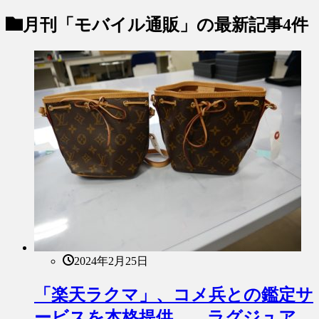
月刊「モバイル通販」
の最新記事4件
2024年2月25日
「楽天ラクマ」、コメ兵との鑑定サ
ービスを本格提供――ラグジュア