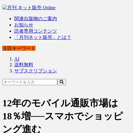
関連出版物のご案内
お知らせ
読者専用コンテンツ
「月刊ネット販売」とは？
注目キーワード
AI
送料無料
サブスクリプション
12年のモバイル通販市場は
18％増──スマホでショッピ
ング進む