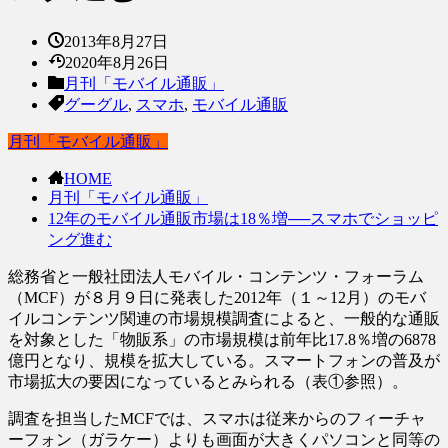
2013年8月27日
2020年8月26日
月刊「モバイル通販」
グーグル
,
スマホ
,
モバイル通販
月刊「モバイル通販」
HOME
月刊「モバイル通販」
12年のモバイル通販市場は18％増──スマホでショッピ
ング進む
総務省と一般社団法人モバイル・コンテンツ・フォーラム
（MCF）が８月９日に発表した2012年（１～12月）のモバ
イルコンテンツ関連の市場規模調査によると、一般的な通販
を対象とした「物販系」の市場規模は前年比17.8％増の6878
億円となり、規模を拡大している。スマートフォンの普及が
市場拡大の要因になっているとみられる（表①参照）。
調査を担当したMCFでは、スマホは従来からのフィーチャ
ーフォン（ガラケー）よりも画面が大きくパソコンと同等の