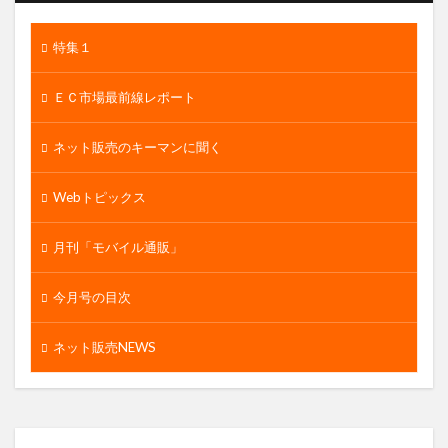
特集１
ＥＣ市場最前線レポート
ネット販売のキーマンに聞く
Webトピックス
月刊「モバイル通販」
今月号の目次
ネット販売NEWS