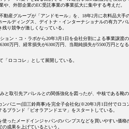
事業や、外部企業のEC受託事業の事業拡大に集中する考えだ。
産グループが「アンドモール」を、18年2月に衣料品大手の
ホールディングス、デイトナ・インターナショナルの有力アパ
生き残り競争が激しくなっている。
ァッション・コ・ラボから20年3月1日を会社分割による事業
300万円、経常損失が6300万円、当期純損失が5500万円とな
収して「ロココレ」として展開している。
と取引先アパレルとの関係強化を図ったが、中核である靴のカ
ンパニー(旧三鈴商事)を完全子会社化(※20年3月1日付でロコ
するブランド「ビオラアンドエマ」をスタートしている。
使ったメードインジャパンのパンプスなどを買いやすい価格
一定の成果を上げているという。