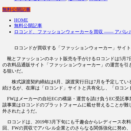
無料公開記事
HOME
無料公開記事
ロコンド、ファッションウォーカーを買収 ―― アパ
ロコンドが買収する「ファッションウォーカー」サイトの
靴とファッションのネット販売を手がけるロコンドは5月7日
の衣料品通販サイト「ファッションウォーカー」の運営を引き継
る狙いだ。
株式譲渡契約締結は6月、譲渡実行日は7月を予定しているか
続けるが、在庫は「ロコンド」サイトと共有化し、「ロコント
FWはメーカーの自社ECの構築・運営を請け負うEC受託事業も
該事業はロコンドのプラットフォームに載せ替えることが
外されたようだ。
ロコンドは、2019年3月下旬にも千趣会からレディース衣
回、FWの買収でアパレル企業とのさらなる関係強化に努め、