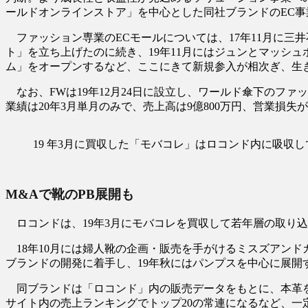
ールドオンラインストア」を中心とした同社ブランドのEC
ファッション専業のECモールについては、17年11月に三井不動
ト」を立ち上げたのに続き、19年11月にはジュンとマッシュ
ム」をオープンするなど、ここにきて新規参入が相次ぎ、
なお、FWは19年12月24日に設立し、ワールド傘下のフ
業績は20年3月単月のみで、売上高は9億800万円、営業損失が6
19 年3月に買収した「モバコレ」はロコンド内に吸
M&Aで靴のPB展開も
ロコンドは、19年3月にモバコレを買収して若年層の取り込み
18年10月には婦人靴の企画・販売を手がけるミスズアンドカ
ブランドの開発に着手し、19年秋にはパンプスを中心に展開
同ブランドは「ロコンド」内の販売データをもとに、本革を
サイト内の売上ランキングでトップ20の常連になるなど、