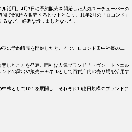
フル活用。4月3日に予約販売を開始した人気ユーチューバーの
間で6億円を販売するヒットとなり、11年2月の「ロコンド」
独占するなど、好調な滑り出しとなった。
ル9型の予約販売を開始したところで、ロコンド田中社長のユー
合意したことを発表。同社は人気ブランド「セヴン・トゥエル
゙ランドの露出や販売チャネルとして百貨店内の売り場を活用す
核としてD2Cを展開し、それぞれ10億円規模のブランドに