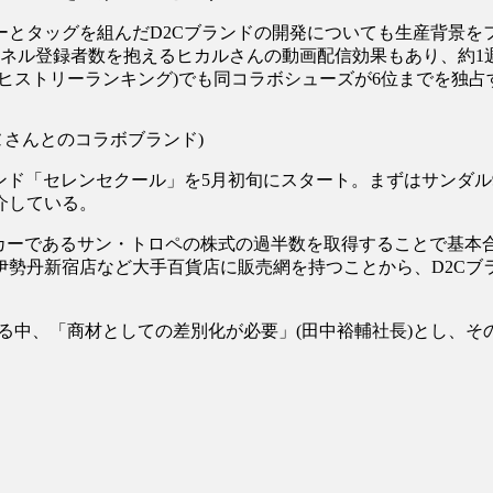
タッグを組んだD2Cブランドの開発についても生産背景を
ャネル登録者数を抱えるヒカルさんの動画配信効果もあり、約1週
ストリーランキング)でも同コラボシューズが6位までを
さんとのコラボブランド)
ランド「セレンセクール」を5月初旬にスタート。まずはサンダ
紹介している。
ーであるサン・トロペの株式の過半数を取得することで基本
伊勢丹新宿店など大手百貨店に販売網を持つことから、D2Cフ
る中、「商材としての差別化が必要」(田中裕輔社長)とし、その中