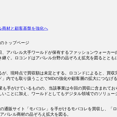
レル商材と顧客基盤を強化へ
トップページ
、アパレル大手ワールドが保有するファッションウォーカー(
ぐ。ロコンドはアパレル分野の品ぞろえ拡充を図るとともに
゙、現時点で買収額は未定とする。ロコンドによると、買
゙」内でも取り扱うことでMDの強化や顧客層の拡大につなげ
手がけているものの、当該事業は今回の買収に含まれておらず、
難しいことに加え、ワールドとしてもデジタル領域でのソリ
料の通販サイト「モバコレ」を手がけるモバコレを買収し、
アパレル商材の品ぞろえ拡大を図る。