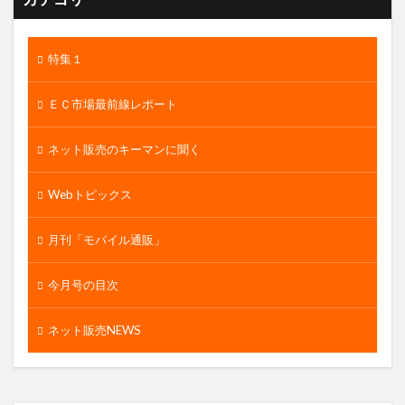
特集１
ＥＣ市場最前線レポート
ネット販売のキーマンに聞く
Webトピックス
月刊「モバイル通販」
今月号の目次
ネット販売NEWS