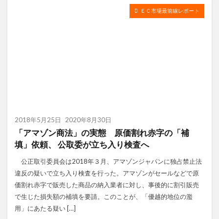
ＥＣ市場最前線レポート
2018年5月25日
2020年8月30日
「アマゾン商法」の実態 原価割れ赤字の「補
填」依頼、 公取委が立ち入り検査へ
公正取引委員会は2018年３月、アマゾンジャパンに独占禁止法
違反の疑いで立ち入り検査を行った。アマゾンがセールなどで原
価割れ赤字で販売した商品の納入業者に対し、事後的に割引販売
で生じた損失額の補填を要請。このことが、「優越的地位の濫
用」にあたる疑い […]