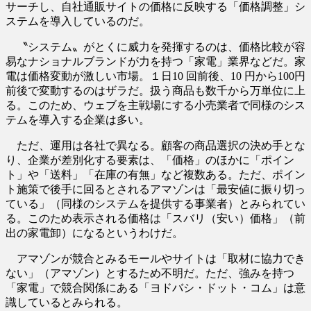
サーチし、自社通販サイトの価格に反映する「価格調整」シ
ステムを導入しているのだ。
〝システム〟がとくに威力を発揮するのは、価格比較が容
易なナショナルブランドが力を持つ「家電」業界などだ。家
電は価格変動が激しい市場。１日10 回前後、10 円から100円
前後で変動するのはザラだ。扱う商品も数千から万単位に上
る。このため、ウェブを主戦場にする小売業者で同様のシス
テムを導入する企業は多い。
ただ、運用は各社で異なる。顧客の商品選択の決め手とな
り、企業が差別化する要素は、「価格」のほかに「ポイン
ト」や「送料」「在庫の有無」など複数ある。ただ、ポイン
ト施策で後手に回るとされるアマゾンは「最安値に振り切っ
ている」（同様のシステムを提供する事業者）とみられてい
る。このため表示される価格は「スバリ（安い）価格」（前
出の家電卸）になるというわけだ。
アマゾンが競合とみるモールやサイトは「取材に協力でき
ない」（アマゾン）とするため不明だ。ただ、強みを持つ
「家電」で競合関係にある「ヨドバシ・ドット・コム」は意
識しているとみられる。