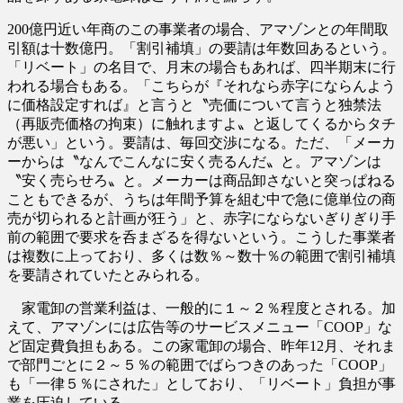
200億円近い年商のこの事業者の場合、アマゾンとの年間取
引額は十数億円。「割引補填」の要請は年数回あるという。
「リベート」の名目で、月末の場合もあれば、四半期末に行
われる場合もある。「こちらが『それなら赤字にならんよう
に価格設定すれば』と言うと〝売価について言うと独禁法
（再販売価格の拘束）に触れますよ〟と返してくるからタチ
が悪い」という。要請は、毎回交渉になる。ただ、「メーカ
ーからは〝なんでこんなに安く売るんだ〟と。アマゾンは
〝安く売らせろ〟と。メーカーは商品卸さないと突っぱねる
こともできるが、うちは年間予算を組む中で急に億単位の商
売が切られると計画が狂う」と、赤字にならないぎりぎり手
前の範囲で要求を呑まざるを得ないという。こうした事業者
は複数に上っており、多くは数％～数十％の範囲で割引補填
を要請されていたとみられる。
家電卸の営業利益は、一般的に１～２％程度とされる。加
えて、アマゾンには広告等のサービスメニュー「COOP」な
ど固定費負担もある。この家電卸の場合、昨年12月、それま
で部門ごとに２～５％の範囲でばらつきのあった「COOP」
も「一律５％にされた」としており、「リベート」負担が事
業を圧迫している。