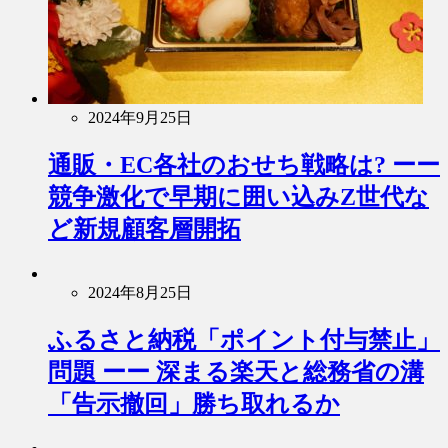
2024年9月25日
通販・EC各社のおせち戦略は? ーー
競争激化で早期に囲い込みZ世代な
ど新規顧客層開拓
2024年8月25日
ふるさと納税「ポイント付与禁止」
問題 ーー 深まる楽天と総務省の溝
「告示撤回」勝ち取れるか