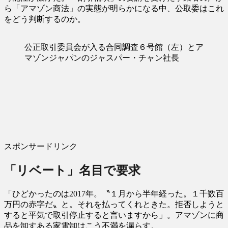
ら「アマゾン商法」の実態が明らかになる中、公取委はこれ
をどう判断するのか。
公正取引委員会が入る合同調査６号館（左）とア
マゾンジャパンのジャスパー・チャン社長
スポンサードリンク
「リベート」名目で要求
「ひどかったのは2017年。〝１月から半年経った。１千数百
万円の赤字だ〟と。それを払ってくれときた。拒否しようと
すると平気で取引停止すると言いますから」。アマゾンに商
品を卸すある家電卸はこう不満を漏らす。