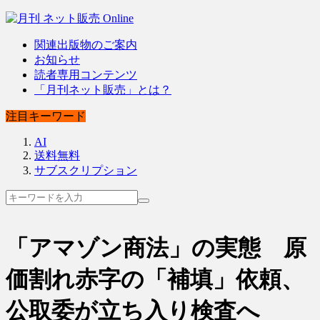
関連出版物のご案内
お知らせ
読者専用コンテンツ
「月刊ネット販売」とは？
注目キーワード
AI
送料無料
サブスクリプション
「アマゾン商法」の実態 原
価割れ赤字の「補填」依頼、
公取委が立ち入り検査へ