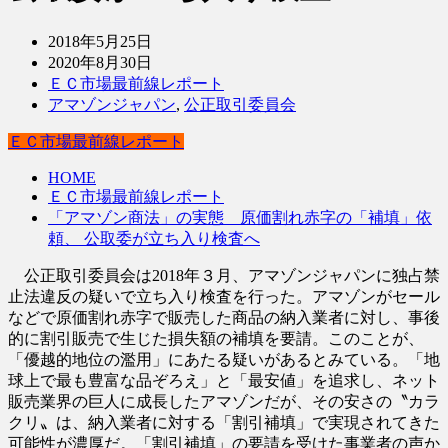
2018年5月25日
2020年8月30日
ＥＣ市場最前線レポート
アマゾンジャパン
,
公正取引委員会
ＥＣ市場最前線レポート
HOME
ＥＣ市場最前線レポート
「アマゾン商法」の実態 原価割れ赤字の「補填」依
頼、 公取委が立ち入り検査へ
公正取引委員会は2018年３月、アマゾンジャパンに独占禁
止法違反の疑いで立ち入り検査を行った。アマゾンがセール
などで原価割れ赤字で販売した商品の納入業者に対し、事後
的に割引販売で生じた損失額の補填を要請。このことが、
「優越的地位の濫用」にあたる疑いがあるとみている。「地
球上で最も豊富な品ぞろえ」と「最安値」を追求し、ネット
販売業界の巨人に成長したアマゾンだが、その安さの〝カラ
クリ〟は、納入業者に対する「割引補填」で実現されてきた
可能性が濃厚だ。「割引補填」の要請を受けた事業者の声か