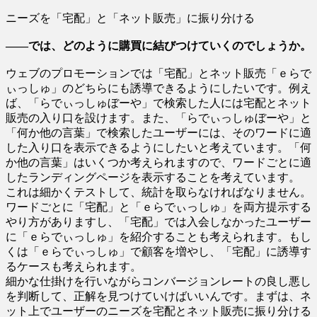
ニーズを「宅配」と「ネット販売」に振り分ける
――では、どのように購買に結びつけていくのでしょうか。
ウェブのプロモーションでは「宅配」とネット販売「ｅらで
ぃっしゅ」のどちらにも誘導できるようにしたいです。例え
ば、「らでぃっしゅぼーや」で検索した人には宅配とネット
販売の入り口を設けます。また、「らでぃっしゅぼーや」と
「何か他の言葉」で検索したユーザーには、そのワードに適
した入り口を表示できるようにしたいと考えています。「何
か他の言葉」はいくつか考えられますので、ワードごとに適
したランディングページを表示することを考えています。
これは細かくテストして、統計を取らなければなりません。
ワードごとに「宅配」と「ｅらでぃっしゅ」を両方提示する
やり方がありますし、「宅配」では入会しなかったユーザー
に「ｅらでぃっしゅ」を紹介することも考えられます。もし
くは「ｅらでぃっしゅ」で顧客を増やし、「宅配」に誘導す
るケースも考えられます。
細かな仕掛けを行いながらコンバージョンレートの良し悪し
を判断して、正解を見つけていけばいいんです。まずは、ネ
ット上でユーザーのニーズを宅配とネット販売に振り分ける