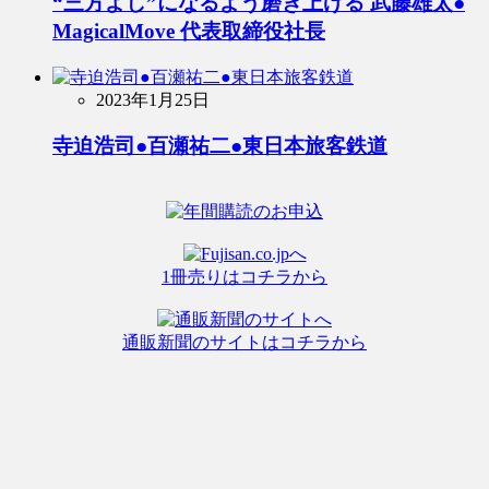
“三方よし”になるよう磨き上げる 武藤雄太●
MagicalMove 代表取締役社長
2023年1月25日
寺迫浩司●百瀬祐二●東日本旅客鉄道
1冊売りはコチラから
通販新聞のサイトはコチラから