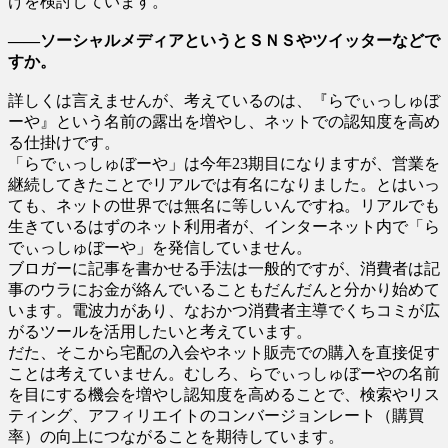
けを検討しています。
――ソーシャルメディアというとＳＮＳやツイッターなどで
すか。
詳しくは言えませんが、考えているのは、『らでぃっしゅぼ
ーや』という名前の露出を増やし、ネットでの認知度を高め
る仕掛けです。
「らでぃっしゅぼーや」は今年23期目になりますが、営業を
継続してきたことでリアルでは有名になりました。とはいっ
ても、ネットの世界では無名に等しいんですね。リアルでも
生きているはずのネット利用者が、インターネット内で「ら
でぃっしゅぼーや」を発信していません。
ブロガーに記事を書かせる手法は一般的ですが、消費者は記
事のウラにお金が絡んでいることもだんだんと分かり始めて
います。電波力があり、なおかつ消費者主導でくちコミが広
がるツールを活用したいと考えています。
だた、そこから宅配の入会やネット販売での購入を直接促す
ことは考えていません。むしろ、らでぃっしゅぼーやの名前
を目にする機会を増やし認知度を高めることで、検索やリス
ティング、アフィリエイトのコンバージョンレート（購買
率）の向上につながることを期待しています。