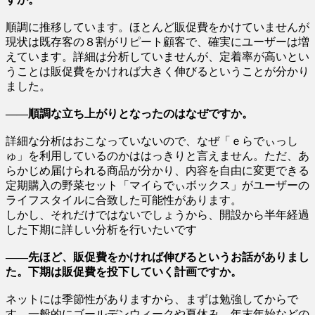
順調に推移しています。ほとんど販促費をかけていませんが
現状は既存客の８割がリピート顧客で、確実にユーザーは増
えています。詳細は分析していませんが、定着率が高いとい
うことは販促費をかければ大きく伸びるということが分かり
ました。
――順調な立ち上がりとなったのはなぜですか。
詳細な分析はおこなっていないので、なぜ「ｅらでぃっし
ゅ」を利用しているのかははっきりと言えません。ただ、あ
らかじめ届けられる商品が分かり、内容を自由に変更できる
定期購入の野菜セット「マイらでぃボックス」がユーザーの
ライフスタイルに合致した可能性があります。
しかし、それだけではないでしょうから、開設から半年経過
した下期に詳しい分析を行いたいです
――先ほど、販促費をかければ伸びるというお話がありまし
た。下期は販促費を投下していく計画ですか。
ネットには季節性がありますから、まずは勉強してからで
す。一般的にゴールデンウィークや夏休み、年末年始などの