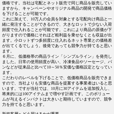
価格です。当社は宅配とネット販売で同じ商品を販売してい
ますから、キャンペーンやオリジナル商品の開発で商品価格
を下げることが可能です。
これに加えて、10万人の会員を対象とする宅配向け商品と一
緒に発注することができるので、大きなロットで少ない入荷
頻度で仕入れることが可能です。これにより商品の原価が下
がりますので価格にそれほど粗利益を乗せなくとも収益が出
ます。小ロットずつ多頻度に仕入れるネット専業との価格差
が出てくるでしょう。後発であっても競争力が持てると思い
ます。
６月に、低価格帯の商品ライン「シンプルライン」を発売し
ました。日常の使用頻度が高い、冷凍食品やソーセージ、パ
ンなどが従来品と比べて10～50％安価な価格設定となってい
ます。
こだわりのレベルを下げることで、低価格商品を販売できま
すので、当社よりも安価な商品を提案する事業者はいると思
います。ですが当社では、10月に30アイテムを追加投入し、
将来的には100アイテムまで増やす計画です。このボリュー
ムが与えるインパクトは大きいと期待していますので、競争
力を持てると思います。
新規客層へどう届けるかが重要