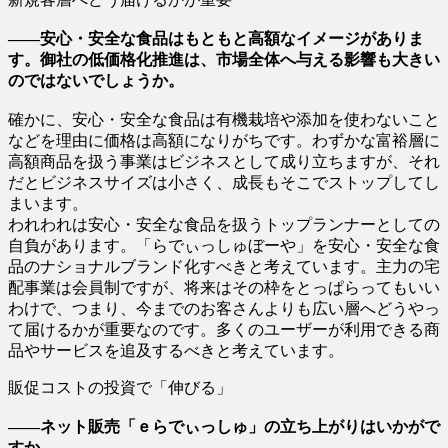
――安心・安全な食品はもともと高額なイメージがありま
す。御社の低価格化推進は、市場全体へ与える影響も大きい
のではないでしょうか。
確かに、安心・安全な食品は有機栽培や添加を使わないこと
などを理由に価格は高額になりがちです。わずかな富裕層に
高額商品を扱う事業はビジネスとして成り立ちますが、それ
だとビジネスサイズは小さく、成長もそこでストップしてし
まいます。
われわれは安心・安全な食品を扱うトップランナーとしての
自負があります。「らでぃっしゅぼーや」を安心・安全な食
品のナショナルブランド化すべきと考えています。主力の宅
配事業は会員制ですが、将来はその枠をとっぱらってもいい
わけで、つまり、今までのお客さんよりも広い層へどうやっ
て届けるかが重要なのです。多くのユーザーが利用できる商
品やサービスを追及するべきと考えています。
販促コストの投資で「伸びる」
――ネット販売「ｅらでぃっしゅ」の立ち上がりはいかがで
すか。