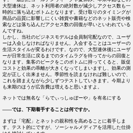
大型連休は、ネット利用者の絶対数が減少しアクセス数も一
時的に落ち込むボトムとなります。受け取りのタイミングが
商品の品質に影響しにくい雑貨や書籍などのネット販売や検
索などは落ち込んだアクセス数の回復が早いといわれている
んですね。
しかし、当社のビジネスモデルは会員制宅配なので、ユーザ
ーは入会しなければなりません。入会することはユーザーの
生活スタイルが変るわけです。なので、大型連休後にユーザ
ーが日常生活に戻るまでのタイムラグを待ってからの回復と
なります。集客のピークをこのボトムに持ってくると、販促
コストと効果の乖離が大きくなってしまいますし、効果の測
定が正しく出来ません。季節性を読まなければ難しいので、
これを踏まえながら少しずつテストしていきます。今期より
も来期のほうが広告費は増えると思いますよ。
ネットでは無名な「らでぃっしゅぼーや」を有名にする
――では、下期着手することは何ですか。
まずは「宅配」とネットの親和性を高めることに着手しま
す。テスト的にですが、ソーシャルメディアを活用した仕掛