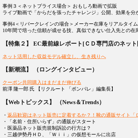
事例３＜ネットプライス場合＞ おもしろ動画で拡販
ライブ動画で「からだを張ったチャレンジ」公開、効果を分
事例4＜リバークレインの場合＞メーカー在庫をリアルタイ
10年間で培った信頼が成せる技、真似できない仕入先との在
【特集２】 EC最前線レポート[ＣＤ専門店のネット
ネット活用した収益モデル確立し、生き残りへ
【新潮流】 （ロングインタビュー）
クーポン共同購入はまだまだ伸びる
前澤 隆一郎 氏 【リクルート 「ポンパレ」編集長】
【Webトピックス】 （News＆Trends）
・
返品歓迎はネット販売に定着するか？！靴の通販サイト「
・「名前・住所いらず」の通販がスタート
・医薬品ネット販売規制訴訟の行方は？
・三越伊勢丹ＨＤ、「Ｗｉｉ」の仮想モールに出店