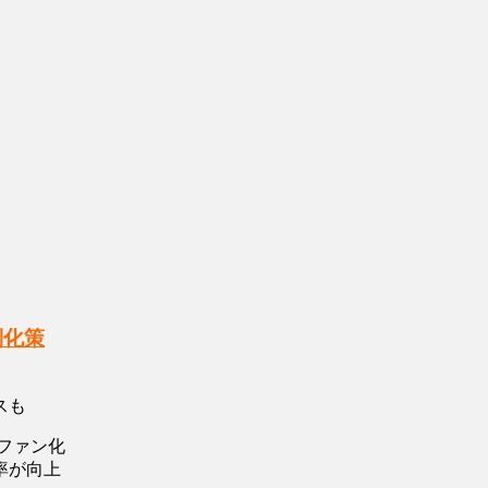
別化策
スも
ファン化
率が向上