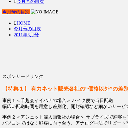
今月号の目次
今月号の目次
HOME
今月号の目次
2011年3月号
スポンサードリンク
【特集１】 有力ネット販売各社の“価格以外”の差
事例１＜千趣会イイハナの場合＞ バイク便で当日配送
幅広い配送時間を用意し差別化、開封確認など細かいサービ
事例２＜アシェット婦人画報社の場合＞ サプライズで顧客を
パソコンではなく顧客に向き合う、アナログ手法でリピート