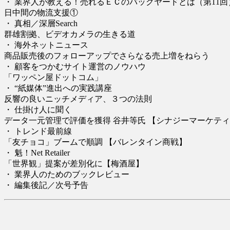
・ 業界人が教える！売れるＥＣのバックヤードとは（第11回
日中間の物流支援①
・ 真相／深層Search
群雄割拠、ビデオカメラの生きる道
・ 海外ネットニュース
商品販売後のフォローアップでさらなる売上増をねらう
・ 顧客をつかむサイト運営のノウハウ
「ワッペン屋ドットコム」
・ “紙媒体”進出への実践講座
反響の良いニッチメディア、３つの法則
・ 仕掛け人に聞く
データ一元管理で評価を獲得 谷井等氏 【シナジーマーケテ
・ トレンド最前線
「友チョコ」ブームで順調 【バレンタイン商戦】
・ 魁！Net Retailer
「世界観」提案が差別化に【梅酒屋】
・ 業界人のためのブックレビュー
・ 編集後記／次号予告