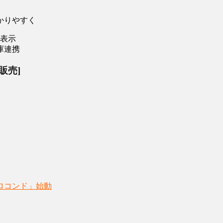
かりやすく
ム表示
庫連携
販売]
ロコンド」始動