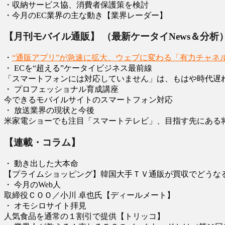
・収納サービス協、消費者保護策を検討
・今月のEC業界の主な動き【業界レーダー】
【月刊モバイル通販】 （最新ケータイNews＆分析
・
“通販アプリ”が急速に拡大、ウェブに変わる「有力チャネ
・ ECを“超える”ケータイビジネス最前線
「スマートフォンには対応していません」は、もはや時代遅
・ プロフェッショナル育成講座
今できるモバイルサイトのスマートフォン対応
・ 放送業界の現状と今後
米家電ショーでも注目「スマートテレビ」、目指す先にある
【連載・コラム】
・ 動き出した大本命
【プライムショッピング】韓国大手ＴＶ通販が買収でどうな
・ 今月のWeb人
取締役ＣＯＯ／小川 卓也氏【ディールメート】
・ オモシロサイト拝見
人気食品を通常の１割引で提供【トリッコ】