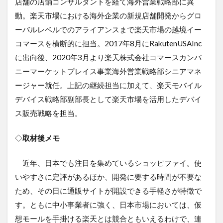
店舗の店舗コンサルタントを経て海外営業戦略部に異
動。楽天市場における海外企業の新規店舗開発からグロ
ーバルレベルでのアライアンスまで楽天市場の越境イー
コマースを横断的に担当。2017年8月にRakutenUSAInc
に出向後、2020年3月より楽天株式会社コマースカンパ
ニーマーケットプレイス事業海外営業戦略部シニアマネ
ージャー就任。上記の継続担当に加えて、楽天モバイル
デバイス戦略部副部長として楽天市場を活用したデバイ
ス販売戦略を担当。
◇
取材後メモ
近年、日本でも注目を集めているショッピファイ。使
いやすさに定評があるほか、開発に要する時間が不要な
ため、その日に通販サイトが開設できる手軽さが特徴で
す。ともに中小事業者に強く、日本市場においては、仮
想モールを手掛ける楽天とは競合ともいえるわけで、連