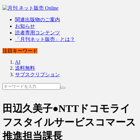
関連出版物のご案内
お知らせ
読者専用コンテンツ
「月刊ネット販売」とは？
注目キーワード
AI
送料無料
サブスクリプション
田辺久美子●NTTドコモライ
フスタイルサービスコマース
推進担当課長