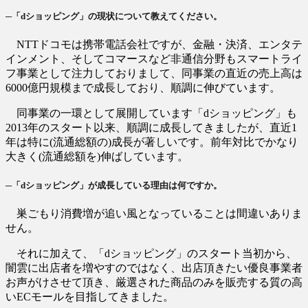
─「dショッピング」の現状について教えてください。
NTTドコモは携帯電話会社ですが、金融・決済、エンタテ
インメント、そしてコマースなど非通信分野もスマートライ
フ事業として注力しておりまして、同事業の直近の売上高は
6000億円規模まで成長しており、順調に伸びています。
同事業の一環として展開しています「dショッピング」も
2013年のスタート以来、順調に成長してきましたが、直近1
年は特に(流通総額の)成長が著しいです。前年対比でかなり
大きく(流通総額を)伸ばしています。
─「dショッピング」が成長している理由は何ですか。
巣ごもり消費増が追い風となっていることは間違いありま
せん。
それに加えて、「dショッピング」のスタート当初から、
闇雲に出店者を増やすのではなく、出店頂きたい優良事業者
お声がけさせて頂き、厳選された商品のみを販売する質の高
いECモールを目指してきました。