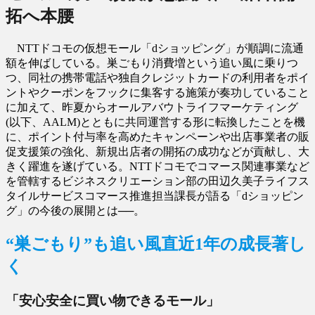
拓へ本腰
NTTドコモの仮想モール「dショッピング」が順調に流通
額を伸ばしている。巣ごもり消費増という追い風に乗りつ
つ、同社の携帯電話や独自クレジットカードの利用者をポイ
ントやクーポンをフックに集客する施策が奏功していること
に加えて、昨夏からオールアバウトライフマーケティング
(以下、AALM)とともに共同運営する形に転換したことを機
に、ポイント付与率を高めたキャンペーンや出店事業者の販
促支援策の強化、新規出店者の開拓の成功などが貢献し、大
きく躍進を遂げている。NTTドコモでコマース関連事業など
を管轄するビジネスクリエーション部の田辺久美子ライフス
タイルサービスコマース推進担当課長が語る「dショッピン
グ」の今後の展開とは──。
“巣ごもり”も追い風直近1年の成長著し
く
「安心安全に買い物できるモール」