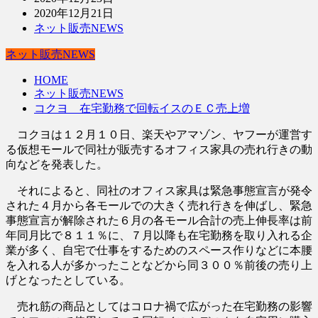
2020年12月21日
ネット販売NEWS
ネット販売NEWS
HOME
ネット販売NEWS
コクヨ 在宅勤務で回転イスのＥＣ売上増
コクヨは１２月１０日、楽天やアマゾン、ヤフーが運営す
る仮想モールで同社が販売するオフィス家具の売れ行きの動
向などを発表した。
それによると、同社のオフィス家具は緊急事態宣言が発令
された４月から各モールでの大きく売れ行きを伸ばし、緊急
事態宣言が解除された６月の各モール合計の売上伸長率は前
年同月比で８１１％に、７月以降も在宅勤務を取り入れる企
業が多く、自宅で仕事をするためのスペース作りなどに本腰
を入れる人が多かったことなどから同３００％前後の売り上
げとなったとしている。
売れ筋の商品としてはコロナ禍で広がった在宅勤務の影響