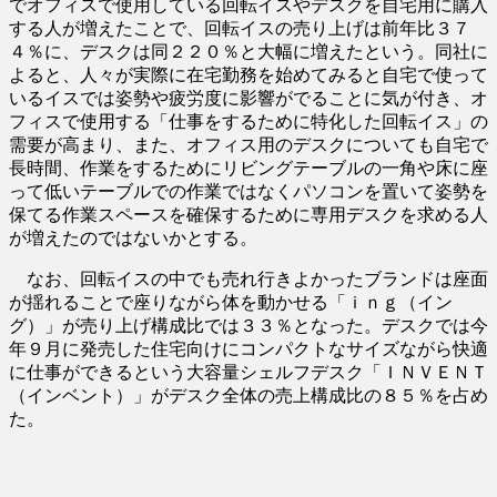
でオフィスで使用している回転イスやデスクを自宅用に購入
する人が増えたことで、回転イスの売り上げは前年比３７
４％に、デスクは同２２０％と大幅に増えたという。同社に
よると、人々が実際に在宅勤務を始めてみると自宅で使って
いるイスでは姿勢や疲労度に影響がでることに気が付き、オ
フィスで使用する「仕事をするために特化した回転イス」の
需要が高まり、また、オフィス用のデスクについても自宅で
長時間、作業をするためにリビングテーブルの一角や床に座
って低いテーブルでの作業ではなくパソコンを置いて姿勢を
保てる作業スペースを確保するために専用デスクを求める人
が増えたのではないかとする。
なお、回転イスの中でも売れ行きよかったブランドは座面
が揺れることで座りながら体を動かせる「ｉｎｇ（イン
グ）」が売り上げ構成比では３３％となった。デスクでは今
年９月に発売した住宅向けにコンパクトなサイズながら快適
に仕事ができるという大容量シェルフデスク「ＩＮＶＥＮＴ
（インベント）」がデスク全体の売上構成比の８５％を占め
た。