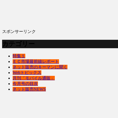
スポンサーリンク
カテゴリー
特集１
ＥＣ市場最前線レポート
ネット販売のキーマンに聞く
Webトピックス
月刊「モバイル通販」
今月号の目次
ネット販売NEWS