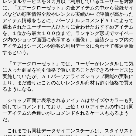
レンタルサービスを３カ月以上利用しているユーザーを対象
に、「エアークローゼット」の全アイテムの中から登録サイ
ズなどの顧客情報全般やレンタル実績の中で評価が高かった
アイテム情報をもとに、パーソナルレコメンドＡＩによって
選出されたユーザー一人ひとりに合わせたおすすめアイテム
を、１位から最大１００位まで、ランキング形式でマイペー
ジ内のショップ画面に表示する（画像）。当該ショップ内の
アイテムはシーズンや顧客の利用データに合わせて毎週更新
するという。
「エアークローゼット」では、ユーザーがレンタルして気
に入った商品を割引価格で買い取ることができるサービスは
実施していたが、ＡＩパーソナライズショップ機能の実装に
より、まだ借りたことのないレンタル商材も割引価格で買え
るようになる。
ショップ画面に表示されるアイテムはサイズやカラーも判
断してレコメンドしており、上位１００アイテムの中には同
一アイテムの色違いがレコメンドされるケースもあるよう
だ。
これまでも同社データサイエンスチームは、スタイリスト