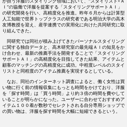
が担う洋服のスタイリング領域において、”スタイリスト×Ａ
Ｉ”の協働で洋服を提案する「スタイリングサポートＡＩ」
の研究開発を行い、高精度化を推進。昨年６月からは計算型
人工知能で世界トップクラスの研究者である明治大学の高木
友博教授を迎え、産学連携での実用化に向けた共同研究に取
り組んできた。
同研究では同社が積み上げてきたパーソナルスタイリング
に関する独自データと、高木研究室の最先端ＡＩの知見をか
け合わせ、最新の推薦手法を開発することで「スタイリング
サポートＡＩ」の高精度化を目指してきた結果、アイテムと
顧客のマッチングの高精度化に成功。中程度レベルのスタイ
リストと同程度のアイテム推薦を実現するとしている。
なお、同社のインターネット調査によると、働く女性は買
い物に行く前の情報収集にもっとも時間をかけており、洋服
を「探す時間」は「買う時間」より約３倍の時間を費やして
いることが明らかになった。ユーザーに合わせておすすめア
イテム１００着が数秒でセレクトされる自分専用ショップで
の買い物は、洋服を探す時間を大幅に短縮できるという。