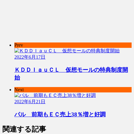
Prev
2022年6月17日
ＫＤＤＩａｕＣＬ 仮想モールの特典制度開
始
Next
2022年6月21日
パル 前期もＥＣ売上38％増と好調
関連する記事