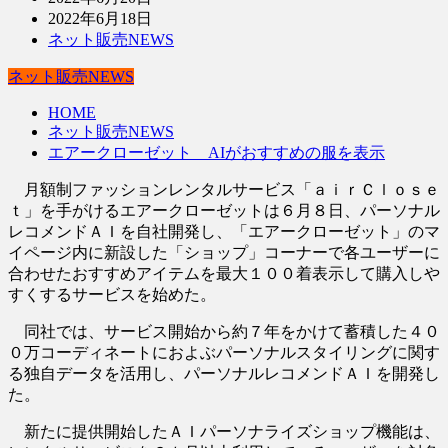
2022年6月18日
ネット販売NEWS
ネット販売NEWS
HOME
ネット販売NEWS
エアークローゼット AIがおすすめの服を表示
月額制ファッションレンタルサービス「ａｉｒＣｌｏｓｅ
ｔ」を手がけるエアークローゼットは６月８日、パーソナル
レコメンドＡＩを自社開発し、「エアークローゼット」のマ
イページ内に新設した「ショップ」コーナーで各ユーザーに
合わせたおすすめアイテムを最大１００着表示して購入しや
すくするサービスを始めた。
同社では、サービス開始から約７年をかけて蓄積した４０
０万コーディネートにおよぶパーソナルスタイリングに関す
る独自データを活用し、パーソナルレコメンドＡＩを開発し
た。
新たに提供開始したＡＩパーソナライズショップ機能は、