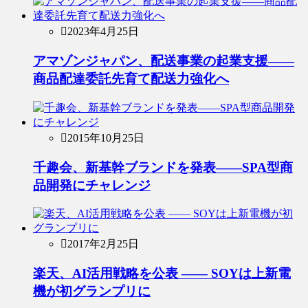
2023年4月25日
アマゾンジャパン、配送事業の起業支援――
商品配達委託先育て配送力強化へ
2015年10月25日
千趣会、新基幹ブランドを発表――SPA型商
品開発にチャレンジ
2017年2月25日
楽天、AI活用戦略を公表 ―― SOYは上新電
機が初グランプリに