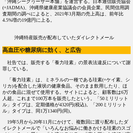
「沖縄シークヮーサー本舗」を運営する。日本通信販売協会
(=JADMA)、沖縄県健康産業協議会の会員企業。民間信用調
査期間の調べによると、2021年3月期の売上高は、前年比
4.5%増の19億円に上る。
沖縄特産販売が配布していたダイレクトメール
高血圧や糖尿病に効く、と広告
社告では、販売する「養力珪素」の景表法違反について謝
罪している。
「養力珪素」は、ミネラルの一種である珪素(=ケイ素、シ
リカ)を配合した液状の健康食品。そのまま飲用したり、ほ
かの食品に混ぜて使用する。サイトによると、顧客数は6万
人超。これまで100万本を販売したという。「50ミリリット
ル」タイプは、定期価格が4320円(税込)。「200ミリリット
ル」タイプは、同1万1340円(同)。
19年5月から20年11月にかけて、複数回に渡り配布したダ
イレクトメールで「いろんなお悩みに働きかける珪素のスゴ