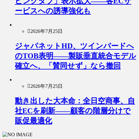
ピングタブ」表示拡大――各ECサ
ービスへの誘導強化も
2026年7月25日
ジャパネットHD、ツインバードへ
のTOB表明――製販垂直統合モデル
確立へ、「賛同せず」なら撤回
2026年7月25日
動き出した大本命：全日空商事、自
社ECを刷新――顧客の階層分けで
販促最適化