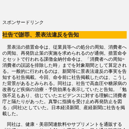
スポンサードリンク
社告で謝罪、景表法違反を告知
景表法の措置命令は、従業員等への処分の周知、消費者へ
の周知、再発防止策の実施を求められるのが通例。措置命令
とセットで行われる課徴金納付命令は、「消費者への周知=
消費者の誤認を排除した時」までを対象期間として算定され
る。一般的に行われるのは、新聞等に景表法違反の事実を告
知する社告掲載。今回、命令前に社告掲載したのは、こうし
た背景があるとみられる。同社は、社告で高血圧や糖尿病の
改善など疾病の治療・予防効果を表示していたと告知。「勉
強不足もあり、信じていたエビデンスに対する理解に消費者
庁と隔たりがあった。真摯に指摘を受け止め再発防止を図
る」(同社)としていた。日本経済新聞、産経新聞に社告を掲
載した。
同社は、健康・美容関連飲料やサプリメントを通販する