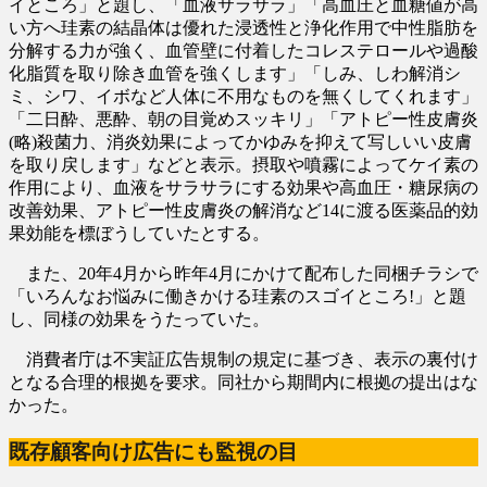
イところ」と題し、「血液サラサラ」「高血圧と血糖値が高
い方へ珪素の結晶体は優れた浸透性と浄化作用で中性脂肪を
分解する力が強く、血管壁に付着したコレステロールや過酸
化脂質を取り除き血管を強くします」「しみ、しわ解消シ
ミ、シワ、イボなど人体に不用なものを無くしてくれます」
「二日酔、悪酔、朝の目覚めスッキリ」「アトピー性皮膚炎
(略)殺菌力、消炎効果によってかゆみを抑えて写しいい皮膚
を取り戻します」などと表示。摂取や噴霧によってケイ素の
作用により、血液をサラサラにする効果や高血圧・糖尿病の
改善効果、アトピー性皮膚炎の解消など14に渡る医薬品的効
果効能を標ぼうしていたとする。
また、20年4月から昨年4月にかけて配布した同梱チラシで
「いろんなお悩みに働きかける珪素のスゴイところ!」と題
し、同様の効果をうたっていた。
消費者庁は不実証広告規制の規定に基づき、表示の裏付け
となる合理的根拠を要求。同社から期間内に根拠の提出はな
かった。
既存顧客向け広告にも監視の目