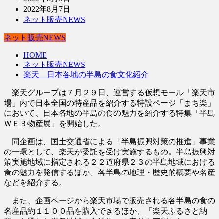
2022年8月7日
ネット販売NEWS
ネット販売NEWS
HOME
ネット販売NEWS
楽天 日本各地の半島の食文化紹介
楽天グループは７月２９日、運営する仮想モール「楽天市
場」内で日本全国の特産品を紹介する特設ページ「まち楽」
において、日本各地の半島の食の魅力を紹介する特集「半島
ＷＥＢ物産展」を開始した。
同企画は、国土交通省による「半島振興対策の推進」事業
の一環として、楽天が委託を受け実施するもの。半島振興対
策実施地域に指定される２２道府県２３の半島地域における
食の魅力を発信するほか、各半島の地理・歴史的概要や名産
などを紹介する。
また、企画ページから楽天市場で販売される各半島の食の
名産品約１１００品を購入できるほか、「楽天ふるさと納