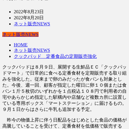
2022年8月23日
2022年8月20日
ネット販売NEWS
ネット販売NEWS
HOME
ネット販売NEWS
クックパッド 定番食品の定期販売強化
クックパッドは８月９日、展開する生鮮品ＥＣ「クックパッ
ドマート」で日常的に食べる定番食材を定期販売する取り組
みを強化した。従来まで卵のみだったが食パンも対象とし
た。今後、週一回、顧客が指定した曜日に卵１０個または食
パン１斤５枚切のいずれかを１点税込１０８円で利用者の自
宅やあらかじめ指定した駅構内や店舗など複数カ所に設置し
ている専用ボックス「マートステーション」に届けるもの。
９月１日からはさらに牛乳も追加する予定。
昨今の物価上昇に伴う日配品をはじめとした食品の価格が
高騰していることを受けて、定番食材を低価格で販売する