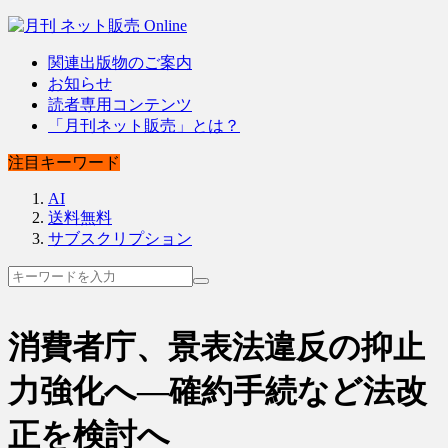
関連出版物のご案内
お知らせ
読者専用コンテンツ
「月刊ネット販売」とは？
注目キーワード
AI
送料無料
サブスクリプション
消費者庁、景表法違反の抑止
力強化へ―確約手続など法改
正を検討へ