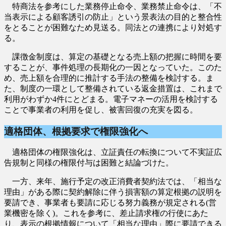
特商法を参考にした業務停止命令、業務禁止命令は、「不
当表示による顧客誘引の防止」という景表法の目的と整合性
をとることが困難なため見送る。同法との連携により対処す
る。
課徴金制度は、算定の基礎となる売上額の把握に時間を要
することが、事件処理の長期化の一因となっていた。このた
め、売上額を合理的に推計する手法の整備を検討する。ま
た、制度の一環として整備されている返金措置は、これまで
利用がわずか4件にとどまる。電子マネーの活用を検討する
ことで事業者の利用を促し、被害回復の充実を図る。
適格団体、根拠要求で権限強化へ
適格団体の権限強化は、立証責任の転換について不実証広
告規制と同様の権限付与は困難と結論づけた。
一方、来年、施行予定の改正消費者契約法では、「相当な
理由」がある際に契約解除に伴う損害額の算定根拠の説明を
要請でき、事業者も要請に応じる努力義務が規定される(営
業機密を除く)。これを参考に、差止請求権の行使にあた
り、表示の根拠情報について「相当な理由」際に要請できる