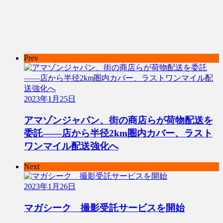
Prev
2023年1月25日
アマゾンジャパン、街の商店らが荷物配送を
委託――店から半径2km圏内カバー、ラスト
ワンマイル配送強化へ
Next
2023年1月26日
マガシーク 撮影受託サービスを開始