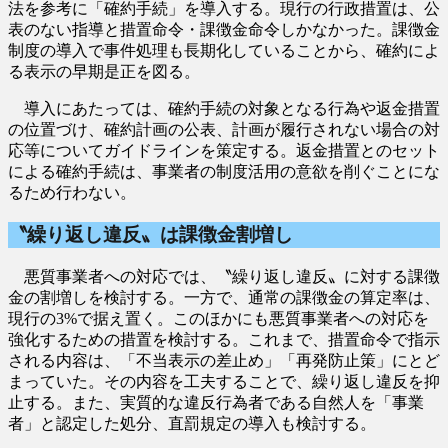
法を参考に「確約手続」を導入する。現行の行政措置は、公
表のない指導と措置命令・課徴金命令しかなかった。課徴金
制度の導入で事件処理も長期化していることから、確約によ
る表示の早期是正を図る。
導入にあたっては、確約手続の対象となる行為や返金措置
の位置づけ、確約計画の公表、計画が履行されない場合の対
応等についてガイドラインを策定する。返金措置とのセット
による確約手続は、事業者の制度活用の意欲を削ぐことにな
るため行わない。
〝繰り返し違反〟は課徴金割増し
悪質事業者への対応では、〝繰り返し違反〟に対する課徴
金の割増しを検討する。一方で、通常の課徴金の算定率は、
現行の3%で据え置く。このほかにも悪質事業者への対応を
強化するための措置を検討する。これまで、措置命令で指示
される内容は、「不当表示の差止め」「再発防止策」にとど
まっていた。その内容を工夫することで、繰り返し違反を抑
止する。また、実質的な違反行為者である自然人を「事業
者」と認定した処分、直罰規定の導入も検討する。