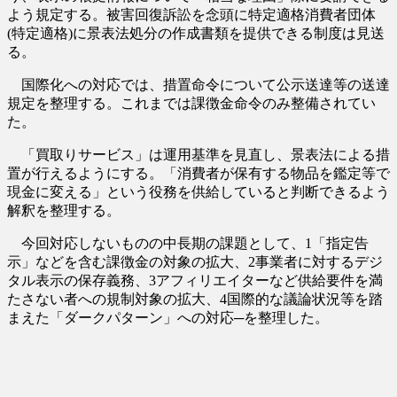
よう規定する。被害回復訴訟を念頭に特定適格消費者団体
(特定適格)に景表法処分の作成書類を提供できる制度は見送
る。
国際化への対応では、措置命令について公示送達等の送達
規定を整理する。これまでは課徴金命令のみ整備されてい
た。
「買取りサービス」は運用基準を見直し、景表法による措
置が行えるようにする。「消費者が保有する物品を鑑定等で
現金に変える」という役務を供給していると判断できるよう
解釈を整理する。
今回対応しないものの中長期の課題として、1「指定告
示」などを含む課徴金の対象の拡大、2事業者に対するデジ
タル表示の保存義務、3アフィリエイターなど供給要件を満
たさない者への規制対象の拡大、4国際的な議論状況等を踏
まえた「ダークパターン」への対応─を整理した。