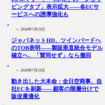
ピングタブ」表示拡大――各ECサ
ービスへの誘導強化も
2026年7月25日
ジャパネットHD、ツインバードへ
のTOB表明――製販垂直統合モデル
確立へ、「賛同せず」なら撤回
2026年7月25日
動き出した大本命：全日空商事、自
社ECを刷新――顧客の階層分けで
販促最適化