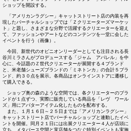
ショップを開設する。
「アメリカンラグシー」キャットストリート店の内装を再
現したバーチャルショップでは「Ｚクリエーターズマーケッ
ト」と題し、さまざまな分野で活躍するクリエーターを迎え
て、ファッションやアートなどのコンテンツを一堂に会した
イベントを行う（画像）。
今回、新世代のオピニオンリーダーとしても注目される長
谷川ミラさんがプロデュースする「ジャム アパレル」を中
心に、今話題のＺ世代クリエーターが展開する４ブランド
と、米老舗シューズブランドの「ミネトンカ」の合計５ブラ
ンド、約３０点を展示。各商品はオンラインストアに遷移し
て購入できる。
ショップ奥の森のような空間では、各クリエーターのブラ
ンドが１点ずつ、実際に販売している商品を「レヴ ワール
ズ」用にアバターアイテム化したものを配布する。
また、１月１６日～２５日までは「アメリカンラグシー」
キャットストリート店でバーチャルショップと連動したイベ
ントを開催。同月２１日には出展クリエーター４人が店頭に
立ち、メタバース空間と実店舗をつなぐ特別イベントも実施