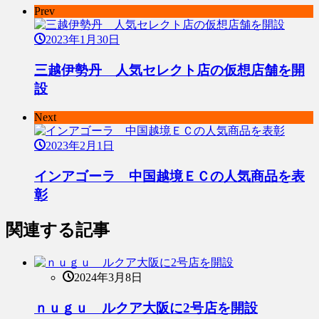
Prev
2023年1月30日
三越伊勢丹 人気セレクト店の仮想店舗を開
設
Next
2023年2月1日
インアゴーラ 中国越境ＥＣの人気商品を表
彰
関連する記事
2024年3月8日
ｎｕｇｕ ルクア大阪に2号店を開設