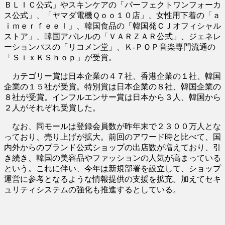
ＢＬＩＣ公式」やスキンケアの「パーフェクトワンフォーカ
ス公式」、「ヤマダ電機Ｑｏｏ１０店」、女性用下着の「ａ
ｉｍｅｒｆｅｅｌ」、韓国食品の「韓国発ＣＪオフィシャル
ストア」、韓国アパレルの「ＶＡＲＺＡＲ公式」、ジェネレ
ーションパスの「リコメン堂」、Ｋ‐ＰＯＰ音楽専門流通の
「ＳｉｘＫＳｈｏｐ」が受賞。
カテゴリー賞は日本企業の４７社、香港企業の１社、韓国
企業の１５社が受賞。特別賞は日本企業の８社、韓国企業の
８社が受賞。インフルエンサー賞は日本から３人、韓国から
２人がそれぞれ受賞した。
なお、同モールは登録会員数が昨年末で２３００万人とな
っており、売り上げが拡大。前回のアワード時と比べて、国
内外からのブランド公式ショップの出店数が増えており、引
き続き、韓国の美容品やファッションの人気が高まっている
という。これに伴い、今年は新規部署を設立して、ショップ
運営に参考となるような情報提供の支援を拡充。加えてセキ
ュリティシステムの強化も推進するとしている。