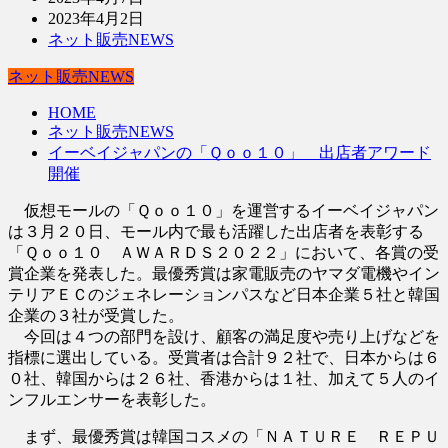
2023年4月2日
ネット販売NEWS
ネット販売NEWS
HOME
ネット販売NEWS
イーベイジャパンの「Ｑｏｏ１０」 出店者アワード
開催
仮想モールの「Ｑｏｏ１０」を運営するイーベイジャパン
は３月２０日、モール内で最も活躍した出店者を表彰する
「Ｑｏｏ１０ ＡＷＡＲＤＳ２０２２」において、各賞の受
賞企業を発表した。最優秀賞は家電販売のヤマダ電機やイン
テリアＥＣのジェネレーションパスなど日本企業５社と韓国
企業の３社が受賞した。
今回は４つの部門を設け、顧客の満足度や売り上げなどを
指標に選出している。受賞者は合計９２社で、日本からは６
０社、韓国からは２６社、香港からは１社、加えて５人のイ
ンフルエンサーを表彰した。
まず、最優秀賞は韓国コスメの「ＮＡＴＵＲＥ ＲＥＰＵ