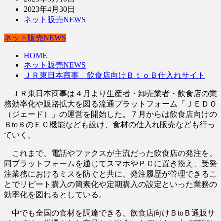
2023年4月30日
ネット販売NEWS
ネット販売NEWS
HOME
ネット販売NEWS
ＪＲ東日本商事 飲食店向けＢｔｏＢ仕入れサイト
ＪＲ東日本商事は４月より生産者・卸売業者・飲食店の業
務効率化や販路拡大を図る流通プラットフォーム「ＪＥＤＯ
（ジェード）」の運営を開始した。７月からは飲食店向けの
ＢtoＢのＥＣ機能なども設け、食材の仕入れ販売なども行っ
ていく。
これまで、電話やファクスが主流だった飲食店の発注を、
同プラットフォームを通じてスマホやＰＣに置き換え、受発
注業務におけるミスを防ぐと共に、発注履歴が管理できるこ
とでリピート購入の簡素化や定期購入の設定といった業務の
効率化を図れるとしている。
中でも全国の食材を調達できる、飲食店向けＢtoＢ通販サ