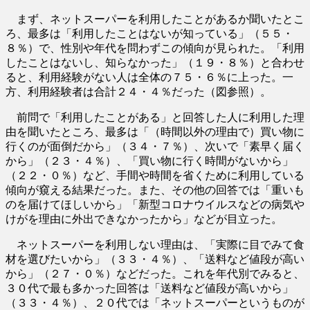
まず、ネットスーパーを利用したことがあるか聞いたとこ
ろ、最多は「利用したことはないが知っている」（５５・
８％）で、性別や年代を問わずこの傾向が見られた。「利用
したことはないし、知らなかった」（１９・８％）と合わせ
ると、利用経験がない人は全体の７５・６％に上った。一
方、利用経験者は合計２４・４％だった（図参照）。
前問で「利用したことがある」と回答した人に利用した理
由を聞いたところ、最多は「（時間以外の理由で）買い物に
行くのが面倒だから」（３４・７％）、次いで「素早く届く
から」（２３・４％）、「買い物に行く時間がないから」
（２２・０％）など、手間や時間を省くために利用している
傾向が窺える結果だった。また、その他の回答では「重いも
のを届けてほしいから」「新型コロナウイルスなどの病気や
けがを理由に外出できなかったから」などが目立った。
ネットスーパーを利用しない理由は、「実際に目でみて食
材を選びたいから」（３３・４％）、「送料など値段が高い
から」（２７・０％）などだった。これを年代別でみると、
３０代で最も多かった回答は「送料など値段が高いから」
（３３・４％）、２０代では「ネットスーパーというものが