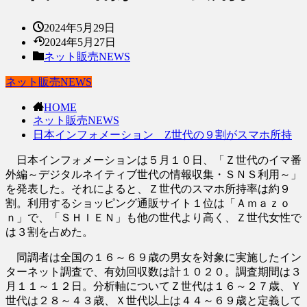
2024年5月29日
2024年5月27日
ネット販売NEWS
ネット販売NEWS
HOME
ネット販売NEWS
日本インフォメーション Z世代の９割がスマホ所持
日本インフォメーションは５月１０日、「Ｚ世代のイマ番
外編～デジタルネイティブ世代の情報収集・ＳＮＳ利用～」
を発表した。それによると、Ｚ世代のスマホ所持率は約９
割。利用するショッピング通販サイト１位は「Ａｍａｚｏ
ｎ」で、「ＳＨＩＥＮ」も他の世代より高く、Ｚ世代女性で
は３割を占めた。
同調者は全国の１６～６９歳の男女を対象に実施したイン
ターネット調査で、有効回収数は計１０２０。調査期間は３
月１１～１２日。分析軸についてＺ世代は１６～２７歳、Ｙ
世代は２８～４３歳、Ｘ世代以上は４４～６９歳と定義して