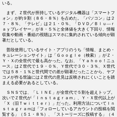
いる。
まず、Ｚ世代が所持しているデジタル機器は「スマートフ
ォン」が約９割（８６・８％）を占めた。「パソコン」は２
７・８％、「テレビ」は２１・０％、「ＤＶＤ／Ｂｌｕ―ｒ
ａｙプレイヤー」が８・５％と全体値を大きく下回り、情報
収集や動画・番組の視聴はスマホに集約されている傾向が顕
著だとしている。
普段使用しているサイト・アプリのうち「情報、まとめ・
キュレーションサイト」は「Ｇｏｏｇｌｅ（検索）」がＺ・
Ｙ・Ｘの全世代で最も高かった。なお、「Ｙａｈｏｏ！ニュ
ース」はＺ世代で１９・０％、Ｙ世代で３０・３％、Ｘ世代
では５８・１％と世代間での差が顕著だったことから、ヤフ
コメが作る世論にはＺ世代の意見は反映されにくいことを踏
まえる必要があるとしている。
ＳＮＳでは、「ＬＩＮＥ」が全世代で５割を超えトップ。
次いでＺ世代が「Ｉｎｓｔａｇｒａｍ」、Ｙ・Ｘ世代以上が
「Ｘ（旧Ｔｗｉｔｔｅｒ）」だった。利用方法についてＩｎ
ｓｔａｇｒａｍは「フォローしているアカウントの投稿を閲
覧する」（５１・８％）、「ストーリーズに投稿する」（４