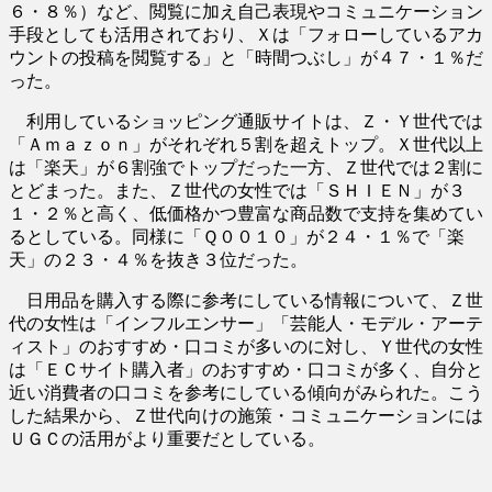
６・８％）など、閲覧に加え自己表現やコミュニケーション
手段としても活用されており、Ｘは「フォローしているアカ
ウントの投稿を閲覧する」と「時間つぶし」が４７・１％だ
った。
利用しているショッピング通販サイトは、Ｚ・Ｙ世代では
「Ａｍａｚｏｎ」がそれぞれ５割を超えトップ。Ｘ世代以上
は「楽天」が６割強でトップだった一方、Ｚ世代では２割に
とどまった。また、Ｚ世代の女性では「ＳＨＩＥＮ」が３
１・２％と高く、低価格かつ豊富な商品数で支持を集めてい
るとしている。同様に「Ｑ００１０」が２４・１％で「楽
天」の２３・４％を抜き３位だった。
日用品を購入する際に参考にしている情報について、Ｚ世
代の女性は「インフルエンサー」「芸能人・モデル・アーテ
ィスト」のおすすめ・口コミが多いのに対し、Ｙ世代の女性
は「ＥＣサイト購入者」のおすすめ・口コミが多く、自分と
近い消費者の口コミを参考にしている傾向がみられた。こう
した結果から、Ｚ世代向けの施策・コミュニケーションには
ＵＧＣの活用がより重要だとしている。