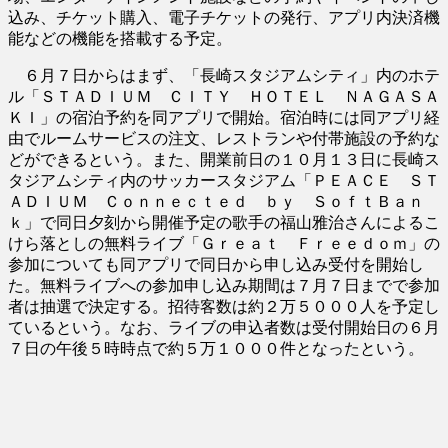
込み、チケット購入、電子チケットの発行、アプリ内決済機
能などの機能を搭載する予定。
６月７日からはまず、「長崎スタジアムシティ」内のホテ
ル「ＳＴＡＤＩＵＭ ＣＩＴＹ ＨＯＴＥＬ ＮＡＧＡＳＡ
ＫＩ」の宿泊予約を同アプリで開始。宿泊時には同アプリ経
由でルームサービスの注文、レストランや付帯施設の予約な
どができるという。また、開業前日の１０月１３日に長崎ス
タジアムシティ内のサッカースタジアム「ＰＥＡＣＥ ＳＴ
ＡＤＩＵＭ Ｃｏｎｎｅｃｔｅｄ ｂｙ ＳｏｆｔＢａｎ
ｋ」で同日夕刻から開催予定の歌手の福山雅治さんによるこ
けら落としの無料ライブ「Ｇｒｅａｔ Ｆｒｅｅｄｏｍ」の
参加についても同アプリで同日から申し込み受付を開始し
た。無料ライブへの参加申し込み期間は７月７日までで参加
者は抽選で決定する。招待客数は約２万５０００人を予定し
ているという。なお、ライブの申込者数は受付開始日の６月
７日の午後５時時点で約５万１０００件となったという。