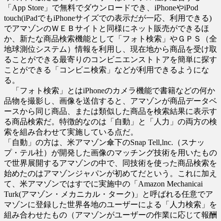
「App Store」で無料でダウンロードでき、iPhoneやiPod
touch(iPadでもiPhoneサイズでの表示だが一応、利用できる)
でアマゾンのＷＥＢサイトと同様にネット販売ができるほ
か、新たな商品検索機能として「フォト検索」やＧＰＳ（全
地球測位システム）情報を利用し、現在地から商品を受け取
ることができる最寄りのコンビニエンストトアを簡単に探す
ことができる「コンビニ検索」などが利用できるようにな
る。
「フォト検索」とはiPhoneのカメラ機能で書籍などの何か
品物を撮影し、画像を送信すると、アマゾンが商品データベ
ースから同じ商品、または類似した商品を検索結果に表示す
る商品検索だ。特徴的なのは「自動」と「人力」の両方の検
索を組み合わせて実施している点だ。
「自動」の方は、米アマゾン傘下のSnap Tell,lnc.（スナッ
プ・テル社）が開発した画像のマッチング技術を用いたもの
で世界展開するアマゾンの中で、同技術を使った商品検索を
始めたのはアマゾンジャパンが初めてだという。これに加え
て、米アマゾンではすでに実施中の「Amazon Mechanicai
Turk(アマゾン・メカニカル・ターク)」と呼ばれる任意でア
マゾンに登録した世界各地のユーザーによる「人力検索」を
組み合わせたもの（アマゾンがユーザーの作業に応じて報酬