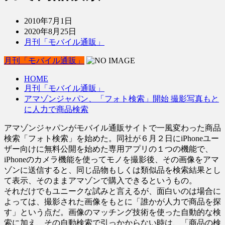
2010年7月1日
2020年8月25日
月刊「モバイル通販」
月刊「モバイル通販」
HOME
月刊「モバイル通販」
アマゾンジャパン、「フォト検索」開始 撮影写真もと
に人力で商品検索
アマゾンジャパンがモバイル通販サイトで一風変わった商品
検索「フォト検索」を始めた。同社が６月２日にiPhoneユー
ザー向けに無料公開を始めた専用アプリの１つの機能で、
iPhoneのカメラ機能を使ってモノを撮影後、その画像をアマ
ゾンに送信すると、同じ品物もしくは類似品を検索結果とし
て表示、そのままアマゾンで購入できるというもの。
それだけでもユニークな試みと言えるが、面白いのは場合に
よっては、撮影された画像をもとに「誰かが人力で商品を探
す」という点だ。画像のマッチング技術を使った自動的な検
索に加え、その自動検索で引っかからない時は、「商品の検