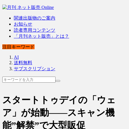
関連出版物のご案内
お知らせ
読者専用コンテンツ
「月刊ネット販売」とは？
注目キーワード
AI
送料無料
サブスクリプション
スタートトゥデイの「ウェ
ア」が始動――スキャン機
能”解禁”で大型販促