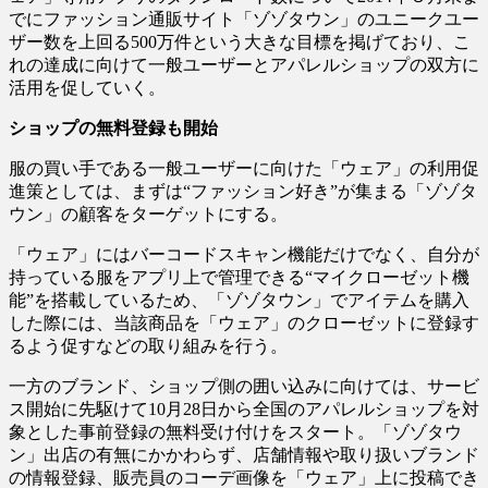
でにファッション通販サイト「ゾゾタウン」のユニークユー
ザー数を上回る500万件という大きな目標を掲げており、こ
れの達成に向けて一般ユーザーとアパレルショップの双方に
活用を促していく。
ショップの無料登録も開始
服の買い手である一般ユーザーに向けた「ウェア」の利用促
進策としては、まずは“ファッション好き”が集まる「ゾゾタ
ウン」の顧客をターゲットにする。
「ウェア」にはバーコードスキャン機能だけでなく、自分が
持っている服をアプリ上で管理できる“マイクローゼット機
能”を搭載しているため、「ゾゾタウン」でアイテムを購入
した際には、当該商品を「ウェア」のクローゼットに登録す
るよう促すなどの取り組みを行う。
一方のブランド、ショップ側の囲い込みに向けては、サービ
ス開始に先駆けて10月28日から全国のアパレルショップを対
象とした事前登録の無料受け付けをスタート。「ゾゾタウ
ン」出店の有無にかかわらず、店舗情報や取り扱いブランド
の情報登録、販売員のコーデ画像を「ウェア」上に投稿でき