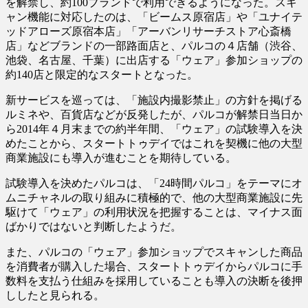
を解禁し、約100ブランドで利用できるようになった。スキ
ャン機能に対応したのは、「ビームス原宿店」や「ユナイテ
ッドアローズ原宿本店」「アーバンリサーチストア心斎橋
店」などブランドの一部路面店と、パルコの４店舗（渋谷、
池袋、名古屋、千葉）に出店する「ウェア」参加ショップの
約140店と限定的なスタートとなった。
新サービスを巡っては、「施設内撮影禁止」の方針を掲げる
ルミネや、百貨店などが反発したが、パルコが解禁日当日か
ら2014年４月末までの約半年間、「ウェア」の試験導入を決
めたことから、スタートトゥデイではこれを契機に他の大型
商業施設にも導入が進むことを期待している。
試験導入を決めたパルコは、「24時間パルコ」をテーマにオ
ムニチャネルの取り組みに積極的で、他の大型商業施設に先
駆けて「ウェア」の利用状況を把握することは、マイナス面
ばかりではないと判断したようだ。
また、パルコの「ウェア」参加ショップでスキャンした商品
を消費者が購入した場合、スタートトゥデイからパルコに手
数料を支払う仕組みを採用していることも導入の決断を後押
ししたと見られる。