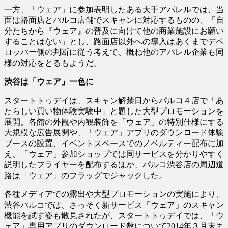
一方、「ウェア」に参加表明したある大手アパレルでは、当
面は路面店とパルコ店舗でスキャンに対応するものの、「自
分たちから『ウェア』の普及に向けて他の商業施設にお願い
することはない」とし、路面店以外への導入はあくまでデベ
ロッパー側の判断に従う考えで、概ね他のアパレル企業も同
様の対応をとるもようだ。
渋谷は「ウェア」一色に
スタートトゥデイは、スキャン解禁日からパルコ４店で「あ
たらしい買い物体験実験中」と題した大型プロモーションを
展開。各館の外観や内観装飾を「ウェア」の特別仕様にする
大規模な広告展開や、「ウェア」アプリのダウンロード体験
ブースの設置、イベントスペースでのノベルティー配布に加
え、「ウェア」参加ショップでは同サービスを分かりやすく
説明したフライヤーを配布するほか、パルコ渋谷店の周辺道
路は「ウェア」のフラッグでジャックした。
各種メディアでの露出や大型プロモーションの実施により、
渋谷パルコでは、さっそく新サービス「ウェア」のスキャン
機能を試す姿も散見されたが、スタートトゥデイでは、「ウ
ェア」専用アプリのダウンロード数について2014年３月末ま