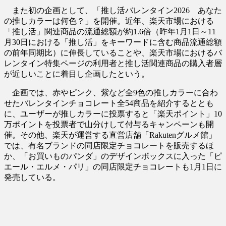
また初の企画として、「推し活バレンタイン2026 あなた
の推しカラーは何色？」を開催。近年、楽天市場における
「推し活」関連商品の流通総額が約1.6倍（昨年1月1日～11
月30日における「推し活」をキーワードに含む商品流通総額
の前年同期比）に伸長していることや、楽天市場におけるバ
レンタイン特集ページの利用者と推し活関連商品の購入者層
が近しいことに着目し企画したという。
企画では、赤やピンク、紫など全9色の推しカラーに合わ
せたバレンタインチョコレート全54商品を紹介するととも
に、ユーザーが推しカラーに投票すると「楽天ポイント」10
万ポイントを投票者で山分けして付与るキャンペーンも開
催。その他、楽天が運営する直営店舗「Rakutenグルメ館」
では、有名ブランドの同店限定チョコレートを販売するほ
か、「お買いものパンダ」のデザインボックスに入った「ピ
エール・エルメ・パリ」の同店限定チョコレートも1月1日に
発売している。