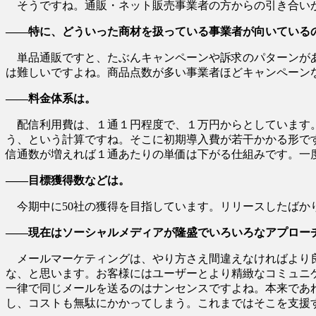
そうですね。通販・ネット販売事業者の方からの引き合い
――特に、どういった商材を扱っている事業者が向いている
単品通販ですと、たぶんキャンペーンや訴求のパターンがあ
は難しいですよね。商品点数が多い事業者ほどキャンペーン
――料金体系は。
配信利用費は、１通１円程度で、１万円からとしています。つ
う、という計算ですね。そこに初期導入費が若干かかる形です
信通数が増えれば１通あたりの単価は下がる仕組みです。一
――目標獲得数などは。
今期中に50社の獲得を目指しています。リリースしたばか
――現在はソーシャルメディアが隆盛でいろいろなアプロー
メールマーケティングは、やり方さえ間違えなければより良
な、と思います。お客様にはユーザーとより精緻なコミュニ
一律で同じメールを送るのはナンセンスですよね。本来であ
し、コストも無駄にかかってしまう。これまではそこを支援