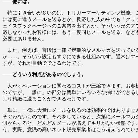
――他には。
特に引き合いが多いのは、トリガーマーケティング機能。こ
には更に違うメールを送るとか、反応した人の中でも「クリ
ェイスブックページへのご案内を出すとか、そういう形のア
応しなかったお客様には、もう一度同じメールを送る、など
必要はありません。
また、例えば、普段は一律で定期的なメルマガを送っている
か……。そういう設定もすぐにできる仕組みです。通常はマ
すが、それが自動でできるわけです。
――どういう利点があるのでしょう。
人がオペレーションに関わるコストが圧縮できます。お客様
のですが、「誰に」の部分は簡単にいろいろな抽出ができる
より精緻に送ることができるわけです。
単に、一律に大量にメールを送るのは効率的ではありません
そぐわないものです。それをしていると、次第にメールマガ
側からすると、どんどんメールが増えてキリがない状態です
う。実際、意識の高いネット販売事業者はもう考えられてい