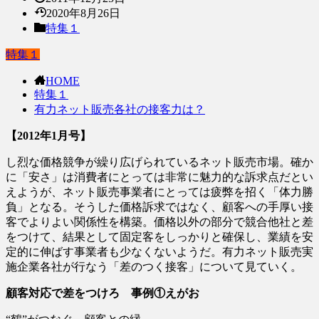
2020年8月26日
特集１
特集１
HOME
特集１
有力ネット販売各社の接客力は？
【2012年1月号】
し烈な価格競争が繰り広げられているネット販売市場。確か
に「安さ」は消費者にとっては非常に魅力的な訴求点だとい
えようが、ネット販売事業者にとっては疲弊を招く「体力勝
負」となる。そうした価格訴求ではなく、顧客への手厚い接
客でよりよい関係性を構築。価格以外の部分で競合他社と差
をつけて、結果として固定客をしっかりと確保し、業績を安
定的に伸ばす事業者も少なくないようだ。有力ネット販売実
施企業各社が行なう「差のつく接客」について見ていく。
顧客対応で差をつけろ 事例①えがお