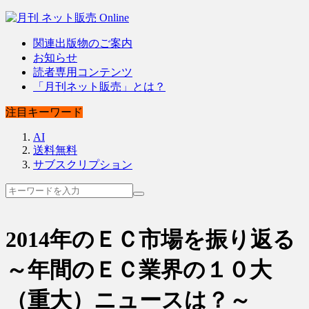
関連出版物のご案内
お知らせ
読者専用コンテンツ
「月刊ネット販売」とは？
注目キーワード
AI
送料無料
サブスクリプション
2014年のＥＣ市場を振り返る
～年間のＥＣ業界の１０大
（重大）ニュースは？～