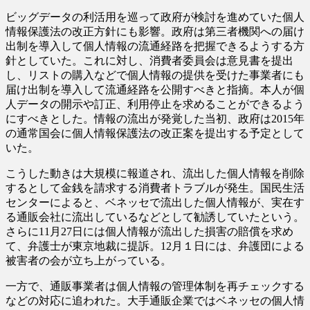
ビッグデータの利活用を巡って政府が検討を進めていた個人
情報保護法の改正方針にも影響。政府は第三者機関への届け
出制を導入して個人情報の流通経路を把握できるようする方
針としていた。これに対し、消費者委員会は意見書を提出
し、リストの購入などで個人情報の提供を受けた事業者にも
届け出制を導入して流通経路を公開すべきと指摘。本人が個
人データの開示や訂正、利用停止を求めることができるよう
にすべきとした。情報の流出が発覚した当初、政府は2015年
の通常国会に個人情報保護法の改正案を提出する予定として
いた。
こうした動きは大規模に報道され、流出した個人情報を削除
するとして金銭を請求する消費者トラブルが発生。国民生活
センターによると、ベネッセで流出した個人情報が、実在す
る通販会社に流出しているなどとして勧誘していたという。
さらに11月27日には個人情報が流出した損害の賠償を求め
て、弁護士が東京地裁に提訴。12月１日には、弁護団による
被害者の会が立ち上がっている。
一方で、通販事業者は個人情報の管理体制を再チェックする
などの対応に追われた。大手通販企業ではベネッセの個人情