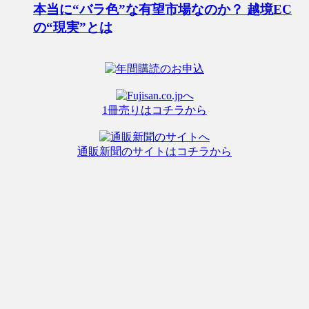
本当に“バラ色”な有望市場なのか？ 越境EC
の“現実”とは
1冊売りはコチラから
通販新聞のサイトはコチラから