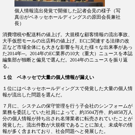
個人情報流出発覚で開催した記者会見の様子（写
真㊨がベネッセホールディングスの原田会長兼社
長）
消費増税や配送料の値上げ。大規模な顧客情報の流出事故、
大手仮想モールの出店料の値上げ、ECに関連する法律の改
正など市場全体にも大きな影響を与えた様々な出来事があっ
た2014年─。2014年のEC業界の10大（重大）ニュースを本誌
編集部が独断と偏見で選んだ。2014年のニュースを振り返
る。
１位 ベネッセで大量の個人情報が漏えい
１位にはベネッセホールディングスで発覚した大量の個人情
報が流出した問題を選んだ。
７月に、システムの保守管理を行う子会社のシンフォームが
業務を委託していた社員によって、約3504万件、約4858万人
分の個人情報が持ち出され名簿業者に転売されていたことが
発覚した。流出件数が大規模であることに加え、未成年の情
報が多く含まれており、社会問題へと発展した。