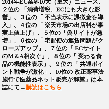
2014年EC業界10大（重大）ニュース、
２位の 「消費増税、ECにも大きな影
響」、３位の「 不当表示に課徴金を導
入」、４位の「 楽天市場の出店料が事
実上値上げ」、５位の「偽サイトが急
増」、６位の「 宅配便の運賃問題がク
ローズアップ」、７位の「 ECサイト
のM＆A相次ぐ」、８位の「 変わる食
品の機能性表示」、９位の「 共通ポイ
ント戦争が激化」、10位の 改正薬事法
施行で医薬品ネット販売が解禁」は本
誌にて→
購読はこちら