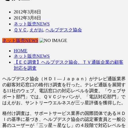
2012年3月8日
2012年3月8日
ネット販売NEWS
ＱＶＣ
,
えがお
,
ヘルプデスク協会
ネット販売NEWS
HOME
ネット販売NEWS
【ＥＣ調査】ヘルプデスク協会、ＴＶ通販企業の顧客
対応を調査
ヘルプデスク協会（ＨＤＩ―Ｊａｐａｎ）がテレビ通販業界
の顧客対応窓口の格付け調査を行った。テレビ通販を展開す
る11社のウェブ、電話窓口の対応レベルを調査。「ウェブサ
ポート部門」では、ＱＶＣジャパンが、「電話対応部門」で
はえがお、サントリーウエルネスが三ッ星評価を獲得した。
格付け調査は、サポートサービス業界の国際団体であるＨＤ
Ｉの基準に基づき、ヘルプデスク協会の認定審査員と一般公
募のユーザーが「三ッ星～星なし」の４段階で対応レベルを