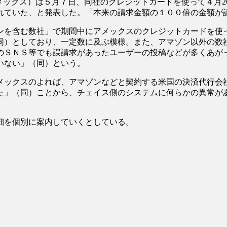
ックス）は５月７日、同社のクレジットカードを使って４月2
れていた、と発表した。「本来の請求金額の１００倍の金額が
ンを含む数社」で期間中にアメックスのクレジットカードを使
同）としており、一定数に及ぶ模様。また、アマゾン以外の数
のＳＮＳ等でも誤請求があったユーザーの投稿などが多くあが
いない」（同）という。
メックスのよれば、アマゾンなどと契約する米国の決済代行会
た」（同）ことから、チェイス側のシステムに何らかの異常が
細を個別に案内していくとしている。