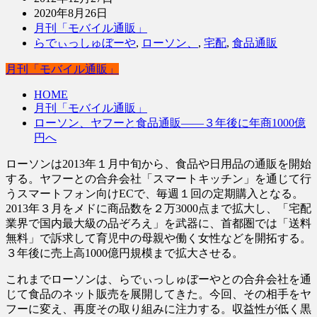
2020年8月26日
月刊「モバイル通販」
らでぃっしゅぼーや
,
ローソン、
,
宅配
,
食品通販
月刊「モバイル通販」
HOME
月刊「モバイル通販」
ローソン、ヤフーと食品通販――３年後に年商1000億
円へ
ローソンは2013年１月中旬から、食品や日用品の通販を開始
する。ヤフーとの合弁
会社「スマートキッチン」を通じて行
うスマートフォン向けECで、毎週１回の定期購入となる。
2013年３月をメドに商品数を２万3000点まで拡大し、「宅配
業界で国内最大級の品ぞろえ」を武器に、首都圏では「送料
無料」で訴求して育児中の母親や働く女性などを開拓する。
３年後に売上高1000億円規模まで拡大させる。
これまでローソンは、らでぃっしゅぼーやとの合弁会社を通
じて食品のネット販売を展開してきた。今回、その相手をヤ
フーに変え、再度その取り組みに注力する。収益性が低く黒