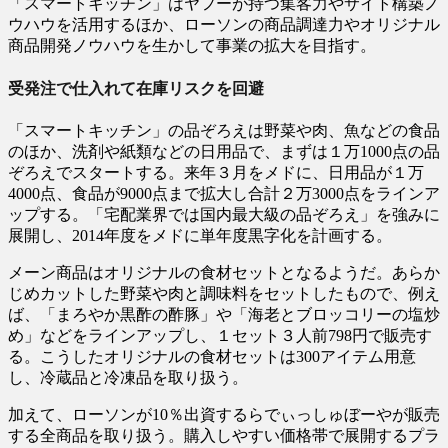
「スマートキッチン」はヤフーが持つ集客力やサイト構築ノ
ウハウを活用するほか、ローソンの商品調達力やオリジナル
商品開発ノウハウを生かして事業の拡大を目指す。
受発注で仕入れて在庫リスクを回避
「スマートキッチン」の品ぞろえは野菜や肉、魚などの食品
のほか、洗剤や紙類などの日用品で、まずは１万1000点の品
ぞろえでスタートする。来年３月をメドに、日用品が１万
4000点、食品が9000点まで拡大し合計２万3000点をラインア
ップする。「宅配業界では国内最大級の品ぞろえ」を強みに
展開し、2014年度をメドに単年度黒字化を計画する。
メーン商品はオリジナルの食材セットとなるようだ。あらか
じめカットした野菜や肉と調味料をセットしたもので、例え
ば、「まろやか黒酢の酢豚」や「海老とブロッコリーの塩炒
め」などをラインアップし、１セット３人前798円で販売す
る。こうしたオリジナルの食材セットは300アイテム用意
し、冷蔵品と冷凍品を取り扱う。
加えて、ローソンが10％出資するらでぃっしゅぼーやが販売
する全商品を取り扱う。購入しやすい価格帯で展開するプラ