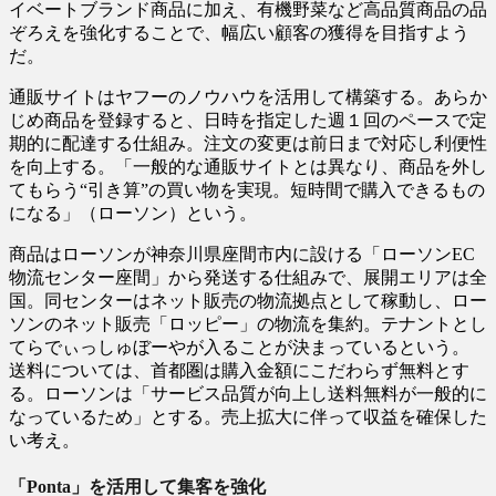
イベートブランド商品に加え、有機野菜など高品質商品の品
ぞろえを強化することで、幅広い顧客の獲得を目指すよう
だ。
通販サイトはヤフーのノウハウを活用して構築する。あらか
じめ商品を登録すると、日時を指定した週１回のペースで定
期的に配達する仕組み。注文の変更は前日まで対応し利便性
を向上する。「一般的な通販サイトとは異なり、商品を外し
てもらう“引き算”の買い物を実現。短時間で購入できるもの
になる」（ローソン）という。
商品はローソンが神奈川県座間市内に設ける「ローソンEC
物流センター座間」から発送する仕組みで、展開エリアは全
国。同センターはネット販売の物流拠点として稼動し、ロー
ソンのネット販売「ロッピー」の物流を集約。テナントとし
てらでぃっしゅぼーやが入ることが決まっているという。
送料については、首都圏は購入金額にこだわらず無料とす
る。ローソンは「サービス品質が向上し送料無料が一般的に
なっているため」とする。売上拡大に伴って収益を確保した
い考え。
「Ponta」を活用して集客を強化