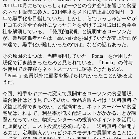
2011年10月にらでぃっしゅぼーやとの合弁会社を通じて食品
のネット販売に参入。2014年度をメドに売上高100億円、３
年で黒字化を目指していた。しかし、らでぃっしゅぼーやが
ドコモの完全子会社になったことを受けて12月12日に合弁会
社を解消している。「発展的解消」と説明するローソンだ
が、業界関係者からは「高い目標を掲げていたが売上計画が
未達で、黒字化が難しかったのでは」などの話もあった。
その原因の１つは、当時展開していた「Ponta」を活用した
販促で行き詰まったためと見られている。「Ponta」の付与
や使用で既存客をネットスーパーに誘導できたものの、
「Ponta」会員以外に顧客を拡げられなかったことがあるよ
うだ。
今回、相手をヤフーに変えて展開するローソンの食品通販。
競合他社はどう見ているのか。食品通販Ａ社は「送料無料で
収益は確保できるのか」と指摘する。ネットスーパーや食品
宅配はこれまで、利益率が低く配送コストがかかることが課
題となっていた。物流センターへの投資やポイントを活用し
た販促など、コスト投資が必須になる。「送料無料で展開す
るのは、定期購入というビジネスモデルで展開することによ