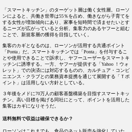
「スマートキッチン」のターゲット層は働く女性層。ローソ
ンによると、共働き世帯は55％を占め、働きながら子育てを
する女性が増加傾向にあり、家事を短時間で済ませたいとす
るニーズが広がっていると分析。集客力のあるヤフーと組む
ことで、新規客層の獲得を目指していく。
集客のカギとなるのは、ローソンが活用する共通ポイント
「Ponta」だ。スマートキッチンでは「Ponta」を付与するこ
とや使用できることで訴求し、ヤフーユーザーをスマートキ
ッチンに誘導する。一方、ヤフーが提供する「Yahoo ！ウォ
レット」での決済には対応するものの、カルチュア・コンビ
ニエンス・クラブとの業務資本提携を通じて展開する「Ｔポ
イント」は活用しない方針としている。
３年後をメドに70万人の顧客基盤構築を目指すスマートキッ
チン。高い目標を掲げる同社にとって、ポイントを活用した
集客はカギになりそうだ。
送料無料で収益は確保できるか？
ローソンはこれまでも、食品のネット販売を強化していた。