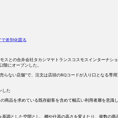
どで差別化図る
モスとの合弁会社タカシマヤトランスコスモスインターナショナ
宿店2階にオープンした。
売らない店舗”で、注文は店頭のRQコードが入り口となる専用
ンした
の商品を求めている既存顧客を含めて幅広い利用者層を意識し、
基調とした空間とし、棚や什器の高さを変えたり、複数の商