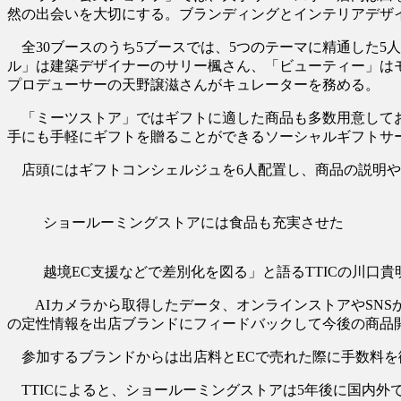
然の出会いを大切にする。ブランディングとインテリアデザ
全30ブースのうち5ブースでは、5つのテーマに精通した5
ル」は建築デザイナーのサリー楓さん、「ビューティー」は
プロデューサーの天野譲滋さんがキュレーターを務める。
「ミーツストア」ではギフトに適した商品も多数用意してお
手にも手軽にギフトを贈ることができるソーシャルギフトサー
店頭にはギフトコンシェルジュを6人配置し、商品の説明や
ショールーミングストアには食品も充実させた
越境EC支援などで差別化を図る」と語るTTICの川口貴明
AIカメラから取得したデータ、オンラインストアやSNS
の定性情報を出店ブランドにフィードバックして今後の商品
参加するブランドからは出店料とECで売れた際に手数料を
TTICによると、ショールーミングストアは5年後に国内外で