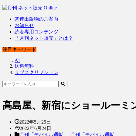
関連出版物のご案内
お知らせ
読者専用コンテンツ
「月刊ネット販売」とは？
注目キーワード
AI
送料無料
サブスクリプション
高島屋、新宿にショールーミ
2022年5月25日
2022年6月24日
月刊「モバイル通販」
,
月刊「モバイル通販」