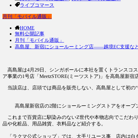
ライブコマース
月刊「モバイル通販」
HOME
無料公開記事
月刊「モバイル通販」
高島屋、新宿にショールーミング店――越境EC支援な
高島屋は4月29日、シンガポールに本社を置くトランスコス
ア事業の1号店「MeetzSTORE(ミーツストア)」を高島屋新
当該店は、店頭では商品を販売しない、高島屋として初の“
高島屋新宿店の2階にショールーミングストアをオープ
これまで百貨店に馴染みのないZ世代や本物志向でこだわり
品や化粧品、用品雑貨、衣料品など紹介する。
「ラクマ公式ショップ」では、大手リユース事 店内は白を