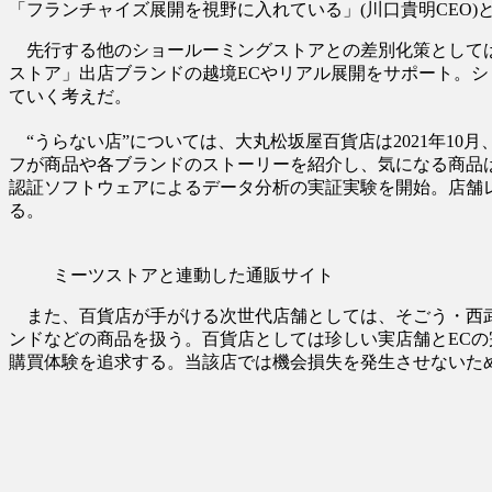
「フランチャイズ展開を視野に入れている」(川口貴明CEO)
先行する他のショールーミングストアとの差別化策としては
ストア」出店ブランドの越境ECやリアル展開をサポート。シ
ていく考えだ。
“うらない店”については、大丸松坂屋百貨店は2021年1
フが商品や各ブランドのストーリーを紹介し、気になる商品はQ
認証ソフトウェアによるデータ分析の実証実験を開始。店舗
る。
ミーツストアと連動した通販サイト
また、百貨店が手がける次世代店舗としては、そごう・西武が
ンドなどの商品を扱う。百貨店としては珍しい実店舗とECの
購買体験を追求する。当該店では機会損失を発生させないた