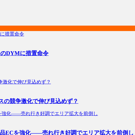
援のDYMに措置命令
ビスの競争激化で伸び見込めず？
鮮品ECを強化――売れ行き好調でエリア拡大を前倒し