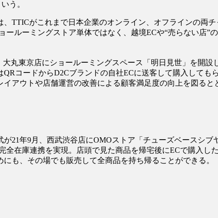
という。
、TTICがこれまで日本企業のオンライン、オフラインの両チ
ョールーミングストア単体ではなく、越境ECや“売らない店”
0月、大丸東京店にショールーミングスペース「明日見世」を開設
RコードからD2Cブランドの自社ECに送客して購入してもらう
レイアウトや店舗運営の改善による顧客満足度の向上を図ると
21年9月、西武渋谷店にOMOストア「チューズベースシブ
完全在庫連携を実現。店頭で見た商品を帰宅後にECで購入し
めにも、その場でも販売して全商品を持ち帰ることができる。