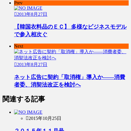
Prev
2013年8月27日
【韓国衣料品のＥＣ】 多様なビジネスモデル
で参入相次ぐ
Next
2013年8月27日
ネット広告に契約「取消権」導入か――消費
者委、消契法改正を検討へ
関連する記事
2015年10月25日
２０１５年１１月号