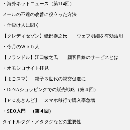
・海外ネットニュース（第114回）
メールの不達の改善に役立った方法
・仕掛け人に聞く
【クレディセゾン】磯部泰之氏 ウェブ明細を有効活用
・今月のＷｅｂ人
【フランドル】江口敏之氏 顧客目線のサービスとは
・オモシロサイト拝見
【まごスマ】 親子３世代の親交促進に
・DeNAショッピングでの販売戦略（第４回）
【ＰＣあきんど】 スマホ移行で購入率急増
・
SEO
入門 （第４回）
タイトルタグ・メタタグなどの重要性