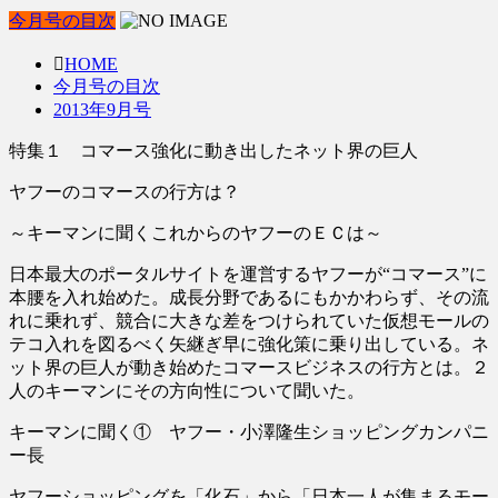
今月号の目次
HOME
今月号の目次
2013年9月号
特集１ コマース強化に動き出したネット界の巨人
ヤフーのコマースの行方は？
～キーマンに聞くこれからのヤフーのＥＣは～
日本最大のポータルサイトを運営するヤフーが“コマース”に
本腰を入れ始めた。成長分野であるにもかかわらず、その流
れに乗れず、競合に大きな差をつけられていた仮想モールの
テコ入れを図るべく矢継ぎ早に強化策に乗り出している。ネ
ット界の巨人が動き始めたコマースビジネスの行方とは。２
人のキーマンにその方向性について聞いた。
キーマンに聞く① ヤフー・小澤隆生ショッピングカンパニ
ー長
ヤフーショッピングを「化石」から「日本一人が集まるモー