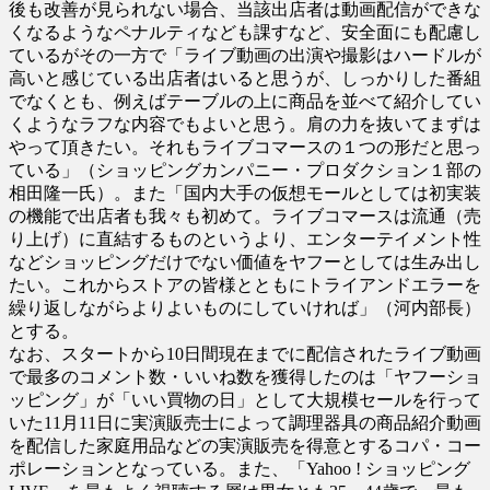
後も改善が見られない場合、当該出店者は動画配信ができな
くなるようなペナルティなども課すなど、安全面にも配慮し
ているがその一方で「ライブ動画の出演や撮影はハードルが
高いと感じている出店者はいると思うが、しっかりした番組
でなくとも、例えばテーブルの上に商品を並べて紹介してい
くようなラフな内容でもよいと思う。肩の力を抜いてまずは
やって頂きたい。それもライブコマースの１つの形だと思っ
ている」（ショッピングカンパニー・プロダクション１部の
相田隆一氏）。また「国内大手の仮想モールとしては初実装
の機能で出店者も我々も初めて。ライブコマースは流通（売
り上げ）に直結するものというより、エンターテイメント性
などショッピングだけでない価値をヤフーとしては生み出し
たい。これからストアの皆様とともにトライアンドエラーを
繰り返しながらよりよいものにしていければ」（河内部長）
とする。
なお、スタートから10日間現在までに配信されたライブ動画
で最多のコメント数・いいね数を獲得したのは「ヤフーショ
ッピング」が「いい買物の日」として大規模セールを行って
いた11月11日に実演販売士によって調理器具の商品紹介動画
を配信した家庭用品などの実演販売を得意とするコパ・コー
ポレーションとなっている。また、「Yahoo ! ショッピング