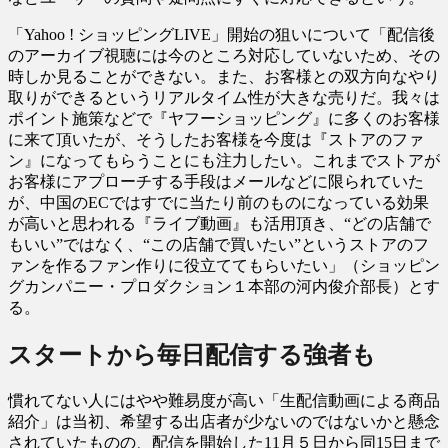
「Yahoo ! ショッピングLIVE」開始の狙いについて「配信後
のアーカイブ視聴には今のところ対応していないため、その
時しか見ることができない。また、お客様との双方向なやり
取りができるというリアルタイム性が大きな売りだ。我々は
ポイント施策などで『ヤフーショッピング』に多くのお客様
に来て頂いたが、そうしたお客様を今度は『ストアのファ
ン』になってもらうことにも注力したい。これまでストアが
お客様にアプローチする手段はメールなどに限られていた
が、中国のECではすでに当たり前のものになっている効果
が高いと思われる『ライブ動画』も活用頂き、“どの店舗で
もいい”ではなく、“この店舗で買いたい”というストアのフ
ァンを作るファン作りに役立ててもらいたい」（ショッピン
グカンパニー・プロダクション１本部の河内俊介部長）とす
る。
スタートから毎日配信する強者も
慣れてない人にはやや難易度が高い「生配信動画による商品
紹介」は当初、希望する出店者が少ないのではないかと懸念
されていたものの、配信を開始した11月５日から同15日まで