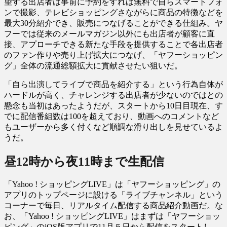
望する出店者は事前に予約をすれば無料で自らスマートフォ
ンで撮影、テレビショッピングさながらに商品の特徴などを
最大30分紹介でき、販売につなげることができる仕組み。ヤ
フーでは従来のメールマガジン以外にも出店者が顧客に直
接、アプローチできる新たな手段を提供することで各出店者
のファン作りや売り上げ拡大につなげ、「ヤフーショッピン
グ」全体の流通総額拡大に貢献させたい狙いだ。
「自ら出演してライブで商品を紹介する」という行為自体が
ハードルが高く、チャレンジする出店者が少ないのではとの
懸念も当初はあったようだが、スタートから10日目現在、す
でに配信番組数は100を超えており、動画へのコメントなど
もユーザーから多く付くなど順調な滑り出しを見せているよ
うだ。
昼12時から夜11時まで生配信
「Yahoo ! ショッピングLIVE」は「ヤフーショッピング」の
アプリのトップページに設ける「ライブチャンネル」という
コーナーで毎日、リアルタイム配信する商品紹介動画だ。な
お、「Yahoo ! ショッピングLIVE」はまずは「ヤフーショッ
ピング」のiOS版アプリで11月５日から配信をスタートし、