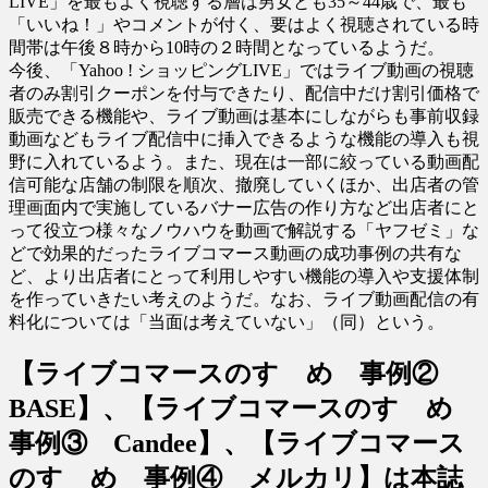
LIVE」を最もよく視聴する層は男女とも35～44歳で、最も
「いいね！」やコメントが付く、要はよく視聴されている時
間帯は午後８時から10時の２時間となっているようだ。
今後、「Yahoo ! ショッピングLIVE」ではライブ動画の視聴
者のみ割引クーポンを付与できたり、配信中だけ割引価格で
販売できる機能や、ライブ動画は基本にしながらも事前収録
動画などもライブ配信中に挿入できるような機能の導入も視
野に入れているよう。また、現在は一部に絞っている動画配
信可能な店舗の制限を順次、撤廃していくほか、出店者の管
理画面内で実施しているバナー広告の作り方など出店者にと
って役立つ様々なノウハウを動画で解説する「ヤフゼミ」な
どで効果的だったライブコマース動画の成功事例の共有な
ど、より出店者にとって利用しやすい機能の導入や支援体制
を作っていきたい考えのようだ。なお、ライブ動画配信の有
料化については「当面は考えていない」（同）という。
【ライブコマースのすゝめ 事例②
BASE】、【ライブコマースのすゝめ
事例③ Candee】、【ライブコマース
のすゝめ 事例④ メルカリ】は本誌