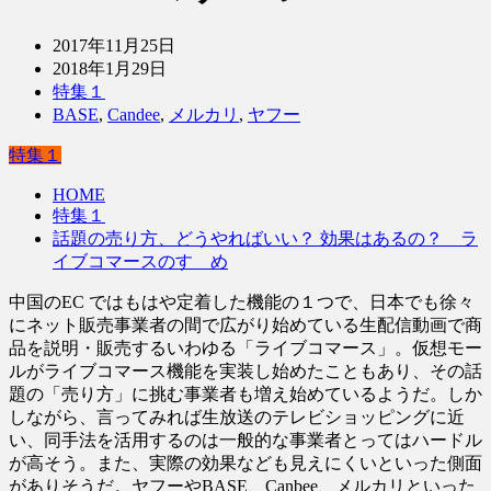
2017年11月25日
2018年1月29日
特集１
BASE
,
Candee
,
メルカリ
,
ヤフー
特集１
HOME
特集１
話題の売り方、どうやればいい？ 効果はあるの？ ラ
イブコマースのすゝめ
中国のEC ではもはや定着した機能の１つで、日本でも徐々
にネット販売事業者の間で広がり始めている生配信動画で商
品を説明・販売するいわゆる「ライブコマース」。仮想モー
ルがライブコマース機能を実装し始めたこともあり、その話
題の「売り方」に挑む事業者も増え始めているようだ。しか
しながら、言ってみれば生放送のテレビショッピングに近
い、同手法を活用するのは一般的な事業者とってはハードル
が高そう。また、実際の効果なども見えにくいといった側面
がありそうだ。ヤフーやBASE、Canbee、メルカリといった