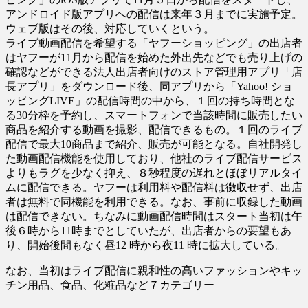
アンドロイド版アプリへの配信は来年３月までに実施予定。
ウェブ版はその後、対応していくという。
ライブ動画配信を希望する「ヤフーショッピング」の出店者
はヤフーが11月から配信を始めた外出先などでも売り上げの
確認などができる法人出店者向けのストア管理用アプリ「店
長アプリ」をダウンロード後、同アプリから「Yahoo! ショ
ッピングLIVE」の配信時間の中から、１回の持ち時間とな
る30分枠を予約し、スマートフォンで当該時間に販売したい
商品を紹介する動画を撮影、配信できるもの。１回のライブ
配信で最大10商品まで紹介、販売が可能となる。自社開発し
た動画配信機能を使用しており、他社のライブ配信サービス
よりもラグを少なく抑え、８秒程度の遅れとほぼリアルタイ
ムに配信できる。ヤフーは利用料や配信料は徴収せず、出店
者は無料で同機能を利用できる。なお、事前に収録した動画
は配信できない。ちなみに動画配信時間はスタート当初は午
後６時から11時までとしていたが、出店者からの要望もあ
り、開始後間もなく昼12 時から夜11 時に拡大している。
なお、当初はライブ配信に親和性の高いファッションやキッ
チン用品、食品、化粧品など７カテゴリー