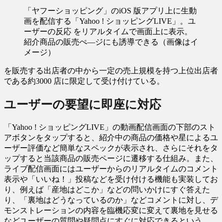
「ヤフーショッピング」のiOS 版アプリ上に生動
画を配信する「Yahoo ! ショッピングLIVE」。ユ
ーザーの反応 をリアルタイムで画面上に表示。
紹介商品の販売ぺ―ジにも誘導できる（画像はイ
メージ）
を販売する出店者の中から一定の売上規模を持つ上位出店者
である約3000 店に限定して受け付けている。
ユーザーの要望に即座に対応
「Yahoo ! ショッピングLIVE」の動画配信画面の下部のスト
アボタンをタップすると、紹介中の商品の価格や星によるユ
ーザー評価など簡単なスペックが表示され、さらにそれをタ
ップすると当該商品の販売ページに遷移する仕組み。また、
ライブ配信画面にはユーザーからのリアルタイムのコメント
表示や「いいね！」投稿などを受け付ける機能も実装してお
り、例えば「産地はどこか」などの問いかけにすぐ答えた
り、「裏地はどうなっているのか」などコメントに対し、デ
モンストレーションの内容を臨機応変に変えて裏地を見せる
などユーザーの質問や疑問点にすぐに対応できるという。