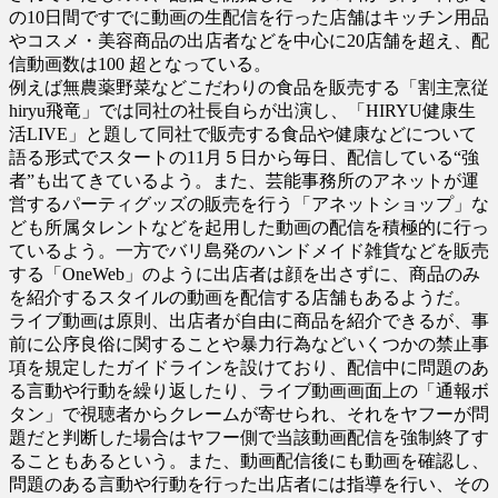
の10日間ですでに動画の生配信を行った店舗はキッチン用品
やコスメ・美容商品の出店者などを中心に20店舗を超え、配
信動画数は100 超となっている。
例えば無農薬野菜などこだわりの食品を販売する「割主烹従
hiryu飛竜」では同社の社長自らが出演し、「HIRYU健康生
活LIVE」と題して同社で販売する食品や健康などについて
語る形式でスタートの11月５日から毎日、配信している“強
者”も出てきているよう。また、芸能事務所のアネットが運
営するパーティグッズの販売を行う「アネットショップ」な
ども所属タレントなどを起用した動画の配信を積極的に行っ
ているよう。一方でバリ島発のハンドメイド雑貨などを販売
する「OneWeb」のように出店者は顔を出さずに、商品のみ
を紹介するスタイルの動画を配信する店舗もあるようだ。
ライブ動画は原則、出店者が自由に商品を紹介できるが、事
前に公序良俗に関することや暴力行為などいくつかの禁止事
項を規定したガイドラインを設けており、配信中に問題のあ
る言動や行動を繰り返したり、ライブ動画画面上の「通報ボ
タン」で視聴者からクレームが寄せられ、それをヤフーが問
題だと判断した場合はヤフー側で当該動画配信を強制終了す
ることもあるという。また、動画配信後にも動画を確認し、
問題のある言動や行動を行った出店者には指導を行い、その