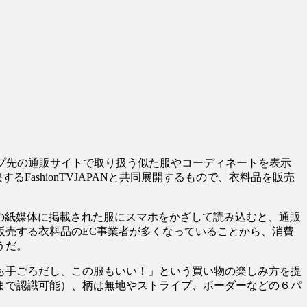
プ先の通販サイトで取り扱う似た服やコーディネートを表示
FashionTVJAPANと共同展開するもので、衣料品を販売
どの紙媒体に掲載された服にスマホをかざして読み込むと、通販
販売する衣料品のEC事業者が多くなっていることから、消費
うだ。
も手ごろだし、この服もいい！」という買い物の楽しみ方を提
色まで認識可能）、柄は無地やストライプ、ボーダーなどの６パ