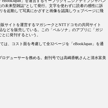
eBookJapan」を運営するイーブックイニシアティブジャパン
感覚の未来型雑誌”として発行。文字を使わずに読者の感性に訴
プリを起動して写真にかざすと画像を認識しウェブページに飛
販サイトを運営するマガシークとNTTドコモの共同サイト
商品などを販売している。この「ペルソナ」のアプリに「ガジ
ごとに発刊するという。
コスト面を考慮して全32ページを「eBookJapan」を通
プロデューサーを務める。創刊号では高嶋香帆さんと清水富美