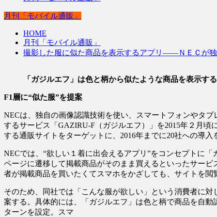
月刊「モバイル通販」
HOME
月刊「モバイル通販」
撮影した服に似た商品を表示するアプリ――ＮＥＣが独
「ガジルエフ」は色と柄から似たような商品を表示する
F1層に“似た服”を提案
NECは、独自の画像認識技術を使い、スマートフォンやタ
するサービス「GAZIRU-F（ガジルエフ）」を2015年２月
する通販サイトをターゲットに、2016年までに20社への導入
NECでは、“欲しい１着に出会えるアプリ”をコンセプトに
ページに遷移して掲載商品がそのまま買えるといったサービ
者が掲載商品を買いたくてスマホをかざしても、サイトを閲
そのため、同社では「こんな服が欲しい」という消費者に対
案する。具体的には、「ガジルエフ」は色と柄で商品を自動認
ターンを設定。スマ