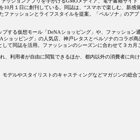
Nは、ファッションアプリを手がけるGMOメディア、電子書籍サイト「
ナ）」を10月１日に創刊している。同誌は、“スマホで楽しむ、新
せたファッションとライフスタイルを提案。「ペルソナ」のア
プする仮想モール「DeNAショッピング」や、ファッション通
NAショッピング」の人気店、神戸レタスとペルソナのコラボ
として同誌を活用。ファッションのシーズンに合わせて３カ月
れ、利用者が自由に閲覧できるほか、都内以外の消費者に向けては、
、モデルやスタイリストのキャスティングなどマガジンの総合