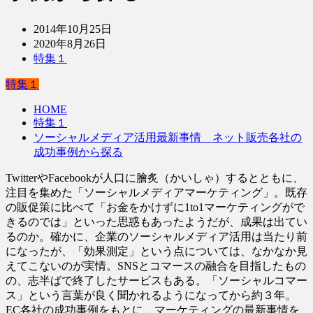
2014年10月25日
2020年8月26日
特集１
特集１
HOME
特集１
ソーシャルメディア活用最新事情 ネット販売各社の
成功事例から探る
TwitterやFacebookが人口に膾炙（かいしゃ）するとともに、
注目を集めた「ソーシャルメディアマーケティング」。既存
の販促策に比べて「お金をかけずに1to1マーケティングがで
きるのでは」といった思惑もあったようだが、成果は出てい
るのか。確かに、企業のソーシャルメディア活用は当たり前
になったが、「効果測定」という点については、なかなか見
えてこないのが実情。SNSとコマースの融合を目指したもの
の、志半ばで終了したサービスもある。「ソーシャルコマー
ス」という言葉が良く聞かれるようになってから約３年。
EC各社の成功事例をもとに、マーケティングの最新事情を