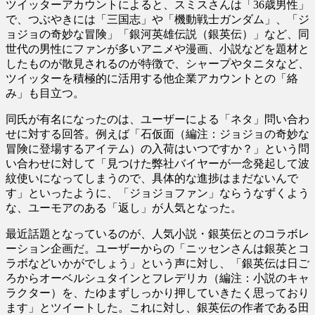
ツイッターアカウントによると、スミスさんは「36歳男性」
で、つぶやきには「三国志」や「機動戦士ガンダム」、「ジ
ョジョの奇妙な冒険」「銀河英雄伝説（銀英伝）」など、同
世代の男性にファンが多いアニメや漫画、小説などを題材と
したものが散見されるのが特徴で、シャープやタニタなど、
ツイッターを積極的に活用する他企業アカウントとの「絡
み」も目立つ。
同氏が有名になったのは、ユーザーによる「ネタ」問い合わ
せに対する回答。例えば「石仮面（編注：ジョジョの奇妙な
冒険に登場するアイテム）の入荷はいつですか？」という問
い合わせに対して「見つけた弊社バイヤーが一念発起して波
紋使いになってしまうので、具体的な進捗はまだないんで
す」といったように、「ジョジョファン」ならうなずくよう
な、ユーモアのある「返し」が人気となった。
最近話題となっているのが、人気小説・銀英伝とのコラボレ
ーション企画だ。ユーザーからの「ニッセンさんは銀英とコ
ラボなどいかがでしょう」という声に対し、「銀英伝は日ご
ろからオーベルシュタインとフレデリカ（編注：小説のキャ
ラクター）を、たゆまずしっかり押していきたく思っており
ます」とツイートした。これに対し、銀英伝の作者である田