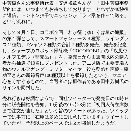
中芳樹さんの事務所代表・安達裕章さんが、「田中芳樹事務
所的には、いつまでもお待ちしております」とわずか40秒後
に返信。トントン拍子でニッセンが「ラフ案を作って送る」
という流れに。
そして９月１日、コラボ企画「わが征（ゆ）くは星の通販」
の第１弾として、スマートフォンケース３種類、ワイングラ
ス２種類、Tシャツ２種類の合計７種類を発売。発売を記念
し、シャープのロボット掃除機「COCOROBO」の「疾風ウ
ォルフモデル（非売品）」を、発売日から１週間以内の購入
者から抽選で10名にプレゼントした。アニメ版で主要登場人
物のウォルフガング・ミッターマイヤー役を務めた声優・森
功至さんの新録音声100種類以上を収録したという、マニア
心をくすぐるもので、当選者には原作者である田中芳樹氏の
サインを同封した。
売れ行きは好調なようで、同社ツイッターで発売日の10時９
分に販売開始を告知。19分後の10時28分に「初回入荷在庫数
まで注文が達した」という旨のツイートがあった。ツイッタ
ーでは事前に「在庫は多めにご用意しています」ツイートし
ていたが、予想以上のペースで注文が殺到したようだ。