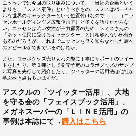
ニッセンでは今回の取り組みについて、「当社の企画という
よりも、『スミス案件』というべきもの。スミスはバーチャ
ルな世界のキャラクターという位置付けなので……」（ニッ
センホールディングス広報企画室）と多くを語りたがらな
い。ニッセンは若い女性が主力顧客のため、スミスさんの
「ネット住民に受けるキャラクター」とは相容れない部分が
あるのだろうが、これまでニッセンを良く知らなかった層へ
のアピールができているのは確か。
また、コラボグッズ売り切れの際に丁寧にサポートのツイー
トをしたり、第２弾として発売予定のコラボグッズのサンプ
ル写真を先行して紹介したり、ツイッターの活用法は他社が
学ぶべき点も多いはずだ。
アスクルの「ツイッター活用」、大地
を守る会の「フェイスブック活用」、
メガネスーパーの「ＬＩＮＥ活用」の
事例は本誌にて→
購入はこちら