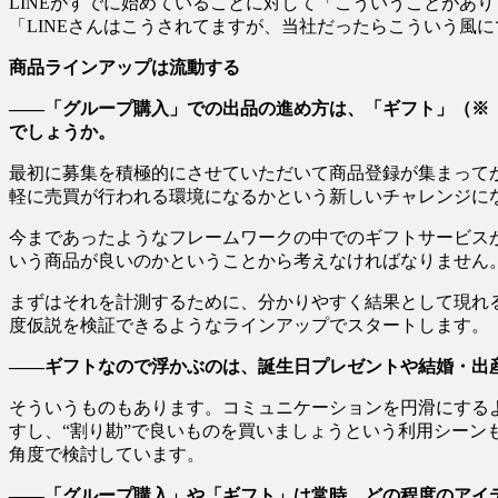
LINEがすでに始めていることに対して「こういうことがあ
「LINEさんはこうされてますが、当社だったらこういう風
商品ラインアップは流動する
――「グループ購入」での出品の進め方は、「ギフト」（※「
でしょうか。
最初に募集を積極的にさせていただいて商品登録が集まって
軽に売買が行われる環境になるかという新しいチャレンジに
今まであったようなフレームワークの中でのギフトサービスが
いう商品が良いのかということから考えなければなりません
まずはそれを計測するために、分かりやすく結果として現れ
度仮説を検証できるようなラインアップでスタートします。
――ギフトなので浮かぶのは、誕生日プレゼントや結婚・出
そういうものもあります。コミュニケーションを円滑にする
すし、“割り勘”で良いものを買いましょうという利用シーン
角度で検討しています。
――「グループ購入」や「ギフト」は常時、どの程度のアイ