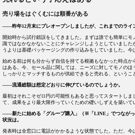
売り場をはぐくむには順番がある
――昨年12月末にプレオープンしましたが、これまでのライ
開始時から試行錯誤をしてきました。まずは誰でも簡単にモ
識ではなかなかないことにチャレンジしようとしていました
うよりは基礎パッケージングの作り込みをしていました。今
始める前は何も分からず自信を持てる根拠もなかった時点か
はある。今、セール品に関しては、ニーズに対してモノのほ
しっかりとマッチするものが供給できると売れる、というこ
――流通総額は想定どおりに伸びているのでしょうか。
最初はそれこそゼロ円の可能性もあると思ってスタートしま
て、成果をより最大限作っていくための礎いしずえを築いて
――新たに始める「グループ購入」（※「LINE」でつなが
状況は。
発表時は全窓口に電話がかかるような状態でした。ただ、今