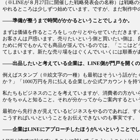
（※LINEが８月27日に開催した戦略発表会の名称）は戦
やれるところは少しずつ始めています。ですが、まだ制作中
――準備が整うまで時間がかかるということでしょうか。
まずは価値を作るところをしっかりとやらせていただきます
お客さんは戸惑います。売りたいという側と買いたい側は、
ために何でもかんでも商品が並んでいるのでは、「ここはど
てしまいます。新たな売り場をはぐくんでいいくには順番が
――出品したいと考えている企業は、LINE側が門戸を開く
例えばスタンプ（※絵文字の一種）も最初はそういう話がた
か？」「1000万円を月に払える企業しか公式アカウントを
私たちもビジネスのことを考えていますが、消費者の方がい
かをちゃんと知ること。それが分かってからご案内するとい
最初から先行きが見えているビジネスをやるのであれば、すぐ
こうすればいいということをお伝えできないのも事実です。
――企業はLINEにアプローチしたほうがいいということで