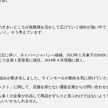
すか。
の大きいところが規模感を活かして広げていく傾向が強い中で
でいく。そう考えています。
パン設立に伴い、ネイバージャパンへ移籍。2012年１月傘下のNHN 
員サービス企画１室室長に就任。2014年４月現職に就く。
り組みが動き出しました。ラインモールの動向を気に掛けていた
レクト」に関して、店舗を持たない通販企業からの問い合わせ
多くの企業が出品して商品がずらりと並ぶわけではないようで
もいいかもしれません。