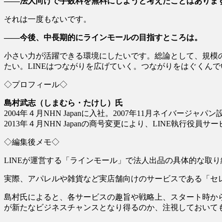
――法人向けで手数料を無料にしようと考えたことはありま
それは一度もないです。
――今後、中長期的にラインモールの目指すところは。
小さい力が活躍できる環境にしたいです。総論として、規模
たい。LINEはつながりを広げていく。つながりをはぐくん
◇プロフィール◇
島村武志（しまむら・たけし）氏
2004年４月NHN Japanに入社。2007年11月ネイバージャ
2013年４月NHN Japanの商号変更により、LINE執行役
◇編集後メモ◇
LINEが運営する「ラインモール」で法人出品の具体的な取
実際、アパレルや雑貨など実店舗向けのサービスである「セ
島村氏によると、各サービスの趣旨や戦略上、スタート時から
が新たなビジネスチャンスとなり得るのか、注視しておいて